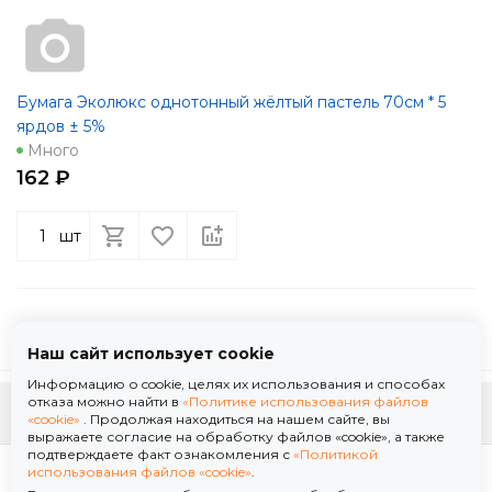
Бумага Эколюкс однотонный жёлтый пастель 70см * 5
ярдов ± 5%
Много
162 ₽
шт
Наш сайт использует cookie
Информацию о cookie, целях их использования и способах
отказа можно найти в
«Политике использования файлов
К началу страницы
«cookie»
. Продолжая находиться на нашем сайте, вы
выражаете согласие на обработку файлов «cookie», а также
подтверждаете факт ознакомления с
«Политикой
Политика использования файлов «cookie»
использования файлов «cookie»
.
Политика обработки персональных данных