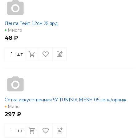
Лента Тейп 1,2см 25 ярд
Много
48 ₽
шт
Сетка искусственная 5Y TUNISIA MESH 05 зелн/оранж
Мало
297 ₽
шт