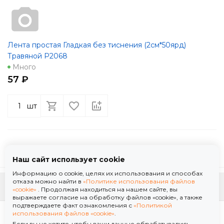
Лента простая Гладкая без тиснения (2см*50ярд)
Травяной Р2068
Много
57 ₽
шт
Наш сайт использует cookie
Информацию о cookie, целях их использования и способах
отказа можно найти в
«Политике использования файлов
К началу страницы
«cookie»
. Продолжая находиться на нашем сайте, вы
выражаете согласие на обработку файлов «cookie», а также
подтверждаете факт ознакомления с
«Политикой
Политика использования файлов «cookie»
использования файлов «cookie»
.
Политика обработки персональных данных
Если вы не хотите, чтобы ваши данные обрабатывались,