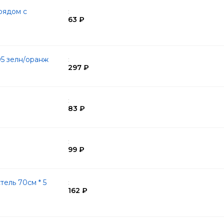
рядом с
:
63 ₽
05 зелн/оранж
:
297 ₽
:
83 ₽
:
99 ₽
ель 70см * 5
:
162 ₽