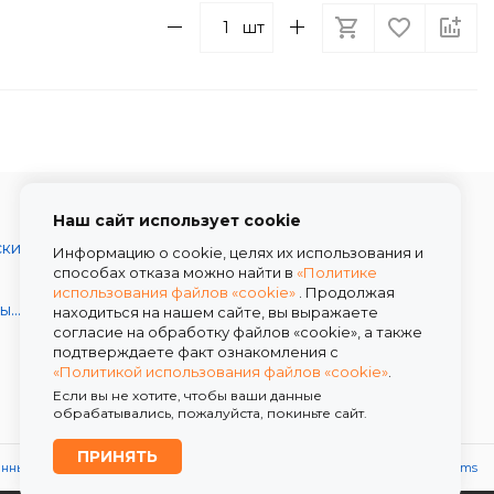
шт
Наш сайт использует cookie
Каталог товаров
ски
О компании
Информацию о cookie, целях их использования и
способах отказа можно найти в
«Политике
Условия работы
использования файлов «cookie»
. Продолжая
Скидки
Декоративные и шляпные коробки
находиться на нашем сайте, вы выражаете
согласие на обработку файлов «cookie», а также
Доставка
подтверждаете факт ознакомления с
Контакты
«Политикой использования файлов «cookie»
.
Если вы не хотите, чтобы ваши данные
обрабатывались, пожалуйста, покиньте сайт.
ПРИНЯТЬ
анных
Политика использования файлов «cookie»
Powered by
ALFA Systems