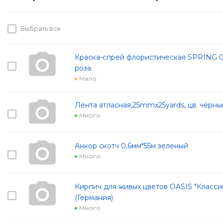
Выбрать все
Краска-спрей флористическая SPRING 0
роза
Мало
Лента атласная,25mmx25yards, цв. чёрны
Много
Анкор скотч 0,6мм*55м зеленый
Много
Кирпич для живых цветов OASIS "Классик"
(Германия)
Много