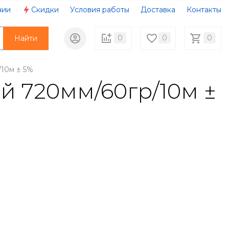
нии
Скидки
Условия работы
Доставка
Контакты
0
0
0
Найти
/10м ± 5%
й 720мм/60гр/10м ±