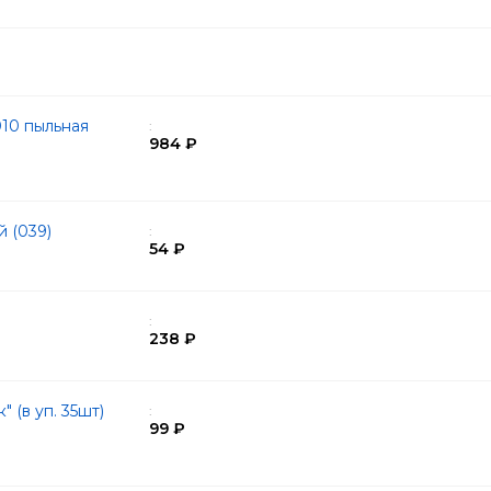
10 пыльная
:
984 ₽
й (039)
:
54 ₽
:
238 ₽
 (в уп. 35шт)
:
99 ₽