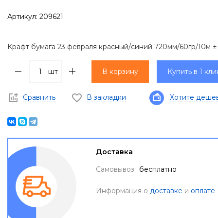
Артикул:
209621
Крафт бумага 23 февраля красный/синий 720мм/60гр/10м ±
шт
В корзину
Купить в 1 кли
Сравнить
В закладки
Хотите деше
Доставка
Самовывоз:
бесплатно
Информация о
доставке
и
оплате