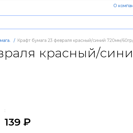
О компа
мага.
/
Крафт бумага 23 февраля красный/синий 720мм/60гр
евраля красный/сини
:
139 ₽