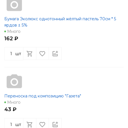
Бумага Эколюкс однотонный жёлтый пастель 70см * 5
ярдов ± 5%
Много
162 ₽
шт
Переноска под композицию "Газета"
Много
43 ₽
шт