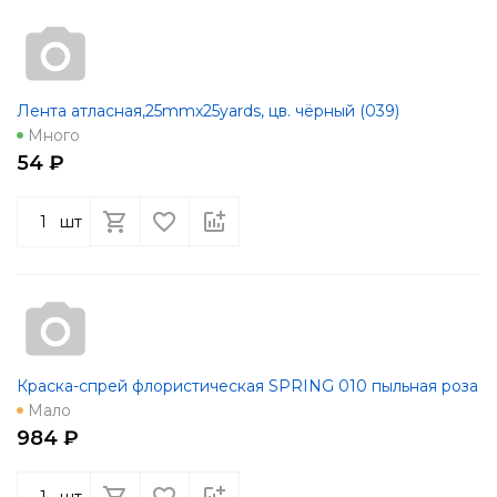
Лента атласная,25mmx25yards, цв. чёрный (039)
Много
54 ₽
шт
Краска-спрей флористическая SPRING 010 пыльная роза
Мало
984 ₽
шт