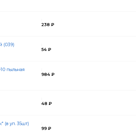
:
238 ₽
й (039)
:
54 ₽
10 пыльная
:
984 ₽
:
48 ₽
 (в уп. 35шт)
:
99 ₽