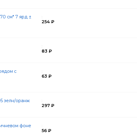
0 см* 7 ярд ±
:
254 ₽
:
83 ₽
рядом с
:
63 ₽
05 зелн/оранж
:
297 ₽
ричневом фоне
:
56 ₽