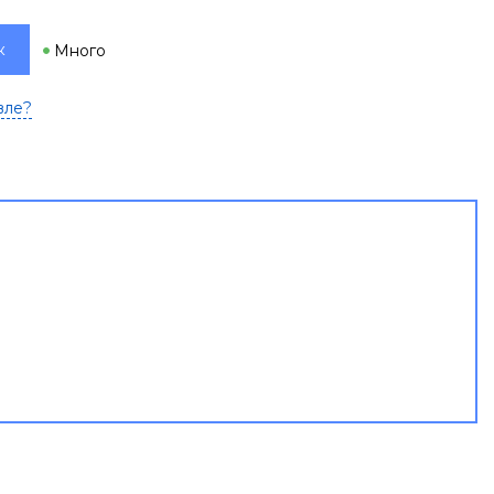
к
Много
вле?