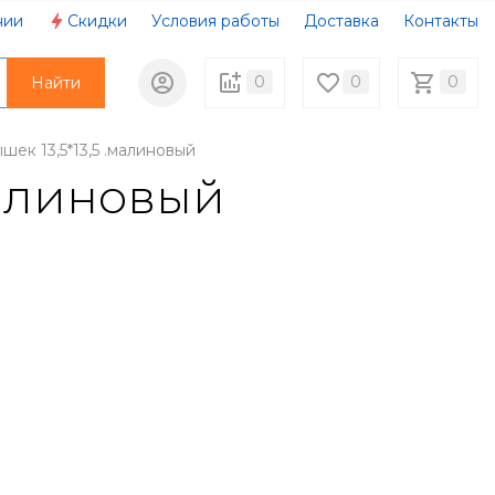
нии
Скидки
Условия работы
Доставка
Контакты
0
0
0
Найти
шек 13,5*13,5 .малиновый
малиновый