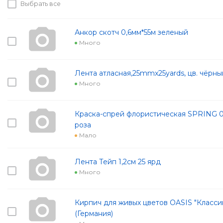
Выбрать все
Анкор скотч 0,6мм*55м зеленый
Много
Лента атласная,25mmx25yards, цв. чёрны
Много
Краска-спрей флористическая SPRING 0
роза
Мало
Лента Тейп 1,2см 25 ярд
Много
Кирпич для живых цветов OASIS "Классик"
(Германия)