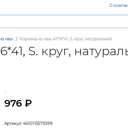
О компа
из ивы
/
Корзина из ивы 41*16*41, S. круг, натуральный
6*41, S. круг, натура
:
976 ₽
Артикул:
4610115579399