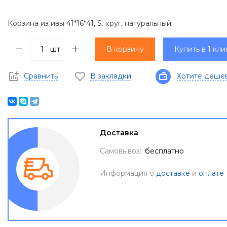
Корзина из ивы 41*16*41, S. круг, натуральный
шт
В корзину
Купить в 1 кли
Сравнить
В закладки
Хотите деше
Доставка
Самовывоз:
бесплатно
Информация о
доставке
и
оплате