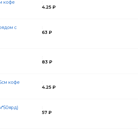
см кофе
:
4.25 ₽
рядом с
:
63 ₽
:
83 ₽
6см кофе
:
4.25 ₽
м*50ярд)
:
57 ₽