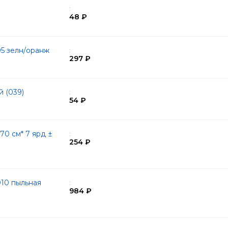
:
48 ₽
05 зелн/оранж
:
297 ₽
й (039)
:
54 ₽
0 см* 7 ярд ±
:
254 ₽
10 пыльная
:
984 ₽