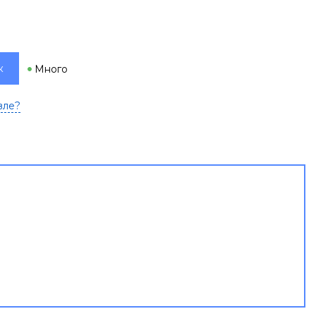
к
Много
вле?