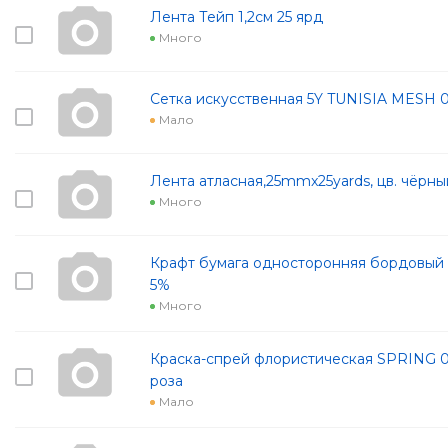
Лента Тейп 1,2см 25 ярд
Много
Сетка искусственная 5Y TUNISIA MESH 
Мало
Лента атласная,25mmx25yards, цв. чёрны
Много
Крафт бумага односторонняя бордовый 7
5%
Много
Краска-спрей флористическая SPRING 0
роза
Мало