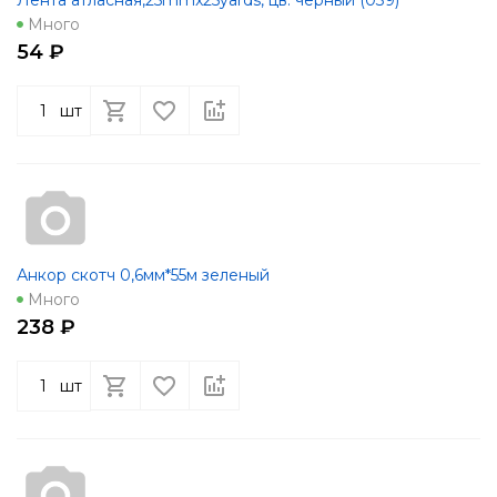
Много
54 ₽
шт
Анкор скотч 0,6мм*55м зеленый
Много
238 ₽
шт