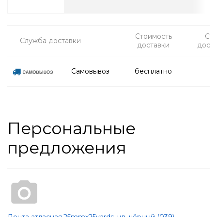
Стоимость
Ср
Служба доставки
доставки
дост
Самовывоз
бесплатно
Персональные
предложения
Лента атласная,25mmx25yards, цв. чёрный (039)