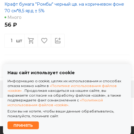
Крафт бумага "Ромбы" черный цв. на коричневом фоне
70 см*8,5 ярд ± 5%
Много
56 ₽
шт
Наш сайт использует cookie
Информацию о cookie, целях их использования и способах
отказа можно найти в
«Политике использования файлов
К началу страницы
«cookie»
. Продолжая находиться на нашем сайте, вы
выражаете согласие на обработку файлов «cookie», а также
подтверждаете факт ознакомления с
«Политикой
Политика использования файлов «cookie»
использования файлов «cookie»
.
Политика обработки персональных данных
Если вы не хотите, чтобы ваши данные обрабатывались,
© 2026 ООО "Флор Мануфактура" .Все права защищены. Информация сайта защищена
пожалуйста, покиньте сайт.
законом об авторских правах.
ПРИНЯТЬ
0
0
0
0