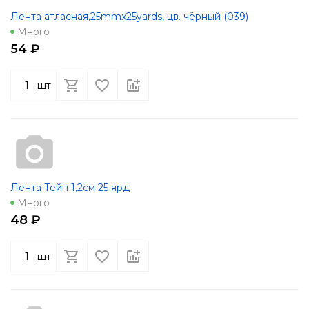
Лента атласная,25mmx25yards, цв. чёрный (039)
Много
54 ₽
шт
Лента Тейп 1,2см 25 ярд
Много
48 ₽
шт