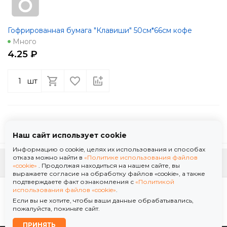
Гофрированная бумага "Клавиши" 50см*66см кофе
Много
4.25 ₽
шт
Наш сайт использует cookie
Информацию о cookie, целях их использования и способах
отказа можно найти в
«Политике использования файлов
К началу страницы
«cookie»
. Продолжая находиться на нашем сайте, вы
выражаете согласие на обработку файлов «cookie», а также
подтверждаете факт ознакомления с
«Политикой
Политика использования файлов «cookie»
использования файлов «cookie»
.
Политика обработки персональных данных
Если вы не хотите, чтобы ваши данные обрабатывались,
© 2026 ООО "Флор Мануфактура" .Все права защищены. Информация сайта защищена
пожалуйста, покиньте сайт.
законом об авторских правах.
ПРИНЯТЬ