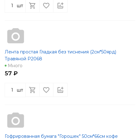
шт
Лента простая Гладкая без тиснения (2см*50ярд)
Травяной Р2068
Много
57 ₽
шт
Гофрированная бумага "Горошек" 50см*66см кофе