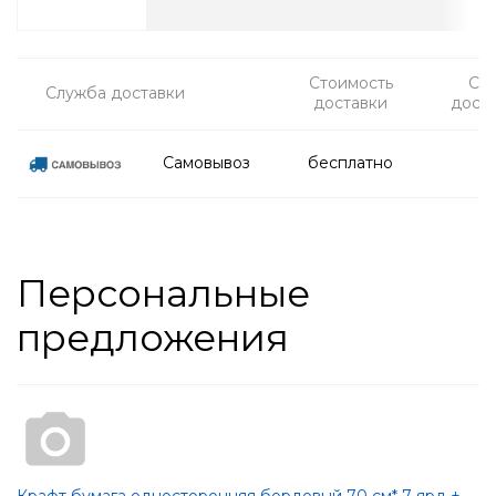
Стоимость
Ср
Служба доставки
доставки
дост
Самовывоз
бесплатно
Персональные
предложения
Крафт бумага односторонняя бордовый 70 см* 7 ярд ±