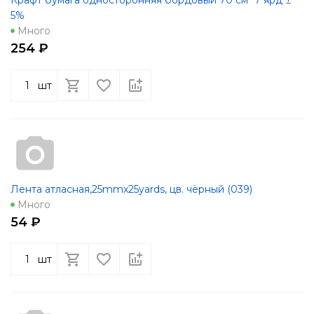
5%
Много
254 ₽
шт
Лента атласная,25mmx25yards, цв. чёрный (039)
Много
54 ₽
шт