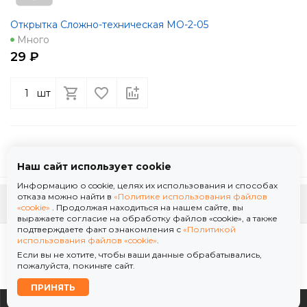
Открытка Сложно-техническая МО-2-05
Много
29 ₽
шт
Наш сайт использует cookie
Информацию о cookie, целях их использования и способах
отказа можно найти в
«Политике использования файлов
К началу страницы
«cookie»
. Продолжая находиться на нашем сайте, вы
выражаете согласие на обработку файлов «cookie», а также
подтверждаете факт ознакомления с
«Политикой
Политика использования файлов «cookie»
использования файлов «cookie»
.
Политика обработки персональных данных
Если вы не хотите, чтобы ваши данные обрабатывались,
© 2026 ООО "Флор Мануфактура" .Все права защищены. Информация сайта защищена
пожалуйста, покиньте сайт.
законом об авторских правах.
ПРИНЯТЬ
0
0
0
0