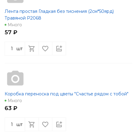
Лента простая Гладкая без тиснения (2см*50ярд)
Травяной Р2068
Много
57 ₽
шт
Коробка переноска под цветы "Счастье рядом с тобой"
Много
63 ₽
шт