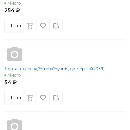
Много
254 ₽
шт
Лента атласная,25mmx25yards, цв. чёрный (039)
Много
54 ₽
шт