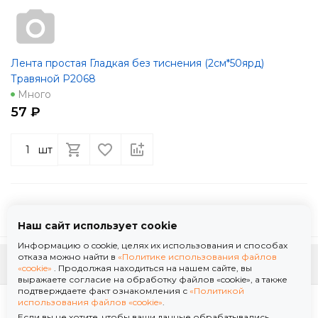
Лента простая Гладкая без тиснения (2см*50ярд)
Травяной Р2068
Много
57 ₽
шт
Наш сайт использует cookie
Информацию о cookie, целях их использования и способах
отказа можно найти в
«Политике использования файлов
К началу страницы
«cookie»
. Продолжая находиться на нашем сайте, вы
выражаете согласие на обработку файлов «cookie», а также
подтверждаете факт ознакомления с
«Политикой
Политика использования файлов «cookie»
использования файлов «cookie»
.
Политика обработки персональных данных
Если вы не хотите, чтобы ваши данные обрабатывались,