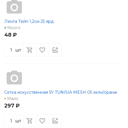
Лента Тейп 1,2см 25 ярд
Много
48 ₽
шт
Сетка искусственная 5Y TUNISIA MESH 05 зелн/оранж
Мало
297 ₽
шт