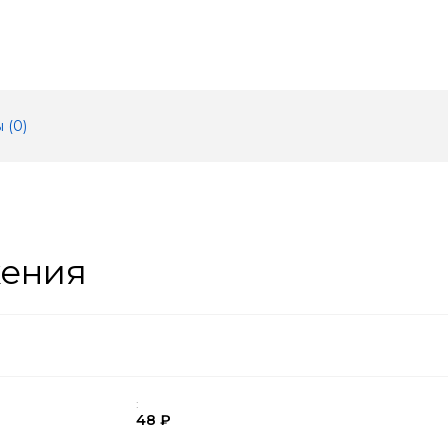
 (
0
)
жения
:
48 ₽