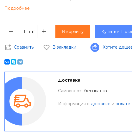
Подробнее
шт
В корзину
Купить в 1 кли
Сравнить
В закладки
Хотите деше
Доставка
Самовывоз:
бесплатно
Информация о
доставке
и
оплате