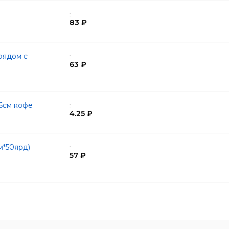
:
83 ₽
рядом с
:
63 ₽
6см кофе
:
4.25 ₽
м*50ярд)
:
57 ₽