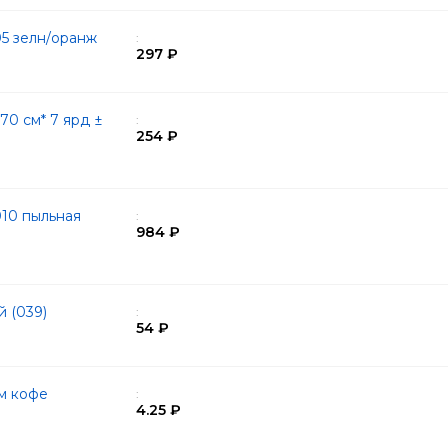
05 зелн/оранж
:
297 ₽
0 см* 7 ярд ±
:
254 ₽
10 пыльная
:
984 ₽
й (039)
:
54 ₽
см кофе
:
4.25 ₽