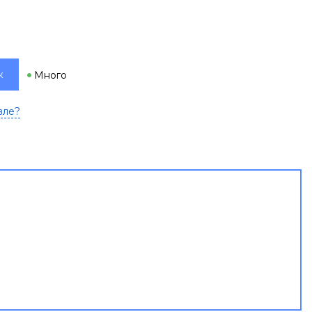
к
Много
вле?