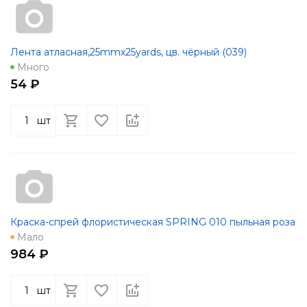
Лента атласная,25mmx25yards, цв. чёрный (039)
Много
54 ₽
шт
Краска-спрей флористическая SPRING 010 пыльная роза
Мало
984 ₽
шт