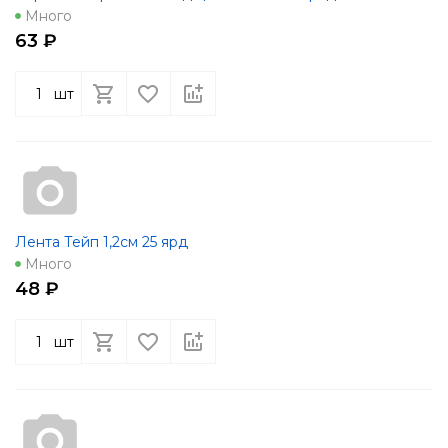
Много
63 ₽
шт
Лента Тейп 1,2см 25 ярд
Много
48 ₽
шт