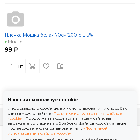
Пленка Мошка белая 70см*200гр ± 5%
Много
99 ₽
шт
Наш сайт использует cookie
Информацию о cookie, целях их использования и способах
отказа можно найти в
«Политике использования файлов
К началу страницы
«cookie»
. Продолжая находиться на нашем сайте, вы
выражаете согласие на обработку файлов «cookie», а также
подтверждаете факт ознакомления с
«Политикой
Политика использования файлов «cookie»
использования файлов «cookie»
.
Политика обработки персональных данных
Если вы не хотите, чтобы ваши данные обрабатывались,