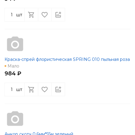
шт
Краска-спрей флористическая SPRING 010 пыльная роза
Мало
984 ₽
шт
Анкор скотч 0,6мм*55м зеленый