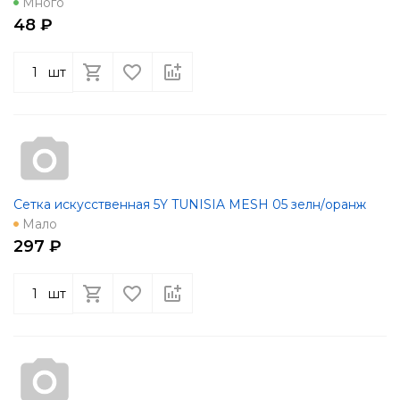
Много
48 ₽
шт
Сетка искусственная 5Y TUNISIA MESH 05 зелн/оранж
Мало
297 ₽
шт