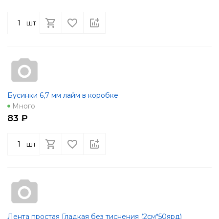
шт
Бусинки 6,7 мм лайм в коробке
Много
83 ₽
шт
Лента простая Гладкая без тиснения (2см*50ярд)