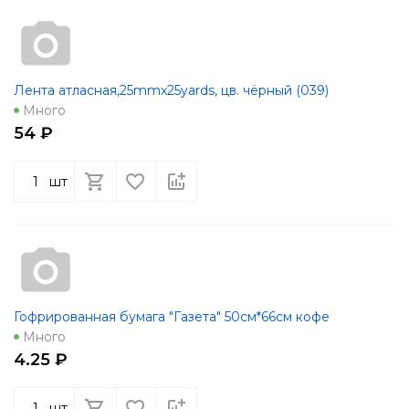
Лента атласная,25mmx25yards, цв. чёрный (039)
Много
54 ₽
шт
Гофрированная бумага "Газета" 50см*66см кофе
Много
4.25 ₽
шт