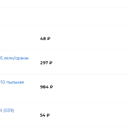
:
48 ₽
05 зелн/оранж
:
297 ₽
10 пыльная
:
984 ₽
й (039)
:
54 ₽