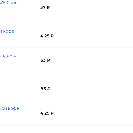
м*50ярд)
:
57 ₽
см кофе
:
4.25 ₽
рядом с
:
63 ₽
:
83 ₽
6см кофе
:
4.25 ₽
: