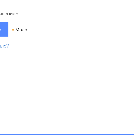
пылением
к
Мало
вле?