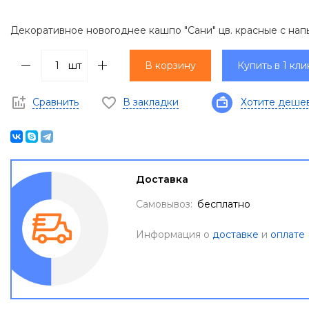
Декоративное новогоднее кашпо "Сани" цв. красные с на
шт
В корзину
Купить в 1 кли
Сравнить
В закладки
Хотите деше
Доставка
Самовывоз:
бесплатно
Информация о
доставке
и
оплате