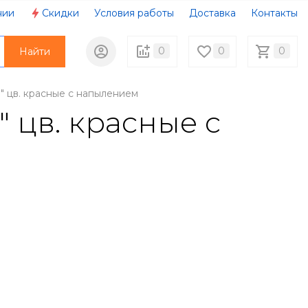
нии
Скидки
Условия работы
Доставка
Контакты
0
0
0
Найти
 цв. красные с напылением
 цв. красные с