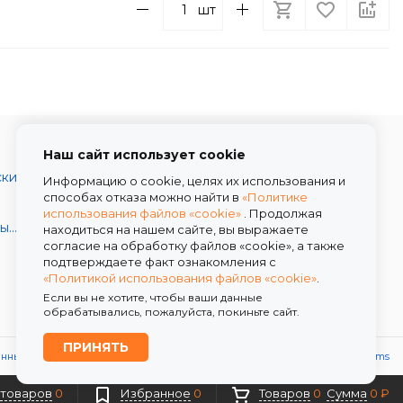
шт
Наш сайт использует cookie
Каталог товаров
ски
О компании
Информацию о cookie, целях их использования и
способах отказа можно найти в
«Политике
Условия работы
использования файлов «cookie»
. Продолжая
Скидки
Декоративные и шляпные коробки
находиться на нашем сайте, вы выражаете
согласие на обработку файлов «cookie», а также
Доставка
подтверждаете факт ознакомления с
Контакты
«Политикой использования файлов «cookie»
.
Если вы не хотите, чтобы ваши данные
обрабатывались, пожалуйста, покиньте сайт.
ПРИНЯТЬ
анных
Политика использования файлов «cookie»
Powered by
ALFA Systems
 товаров
0
Избранное
0
Товаров
0
Сумма
0 ₽