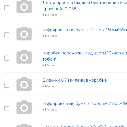
Лента простая Гладкая без тиснения (2с
Травяной Р2068
Много
Гофрированная бумага "Газета" 50см*66
Много
Коробка переноска под цветы "Счастье 
тобой"
Много
Бусинки 6,7 мм лайм в коробке
Много
Гофрированная бумага "Горошек" 50см*6
Много
Пленка Лондон белая 70см*10ярд ± 5%