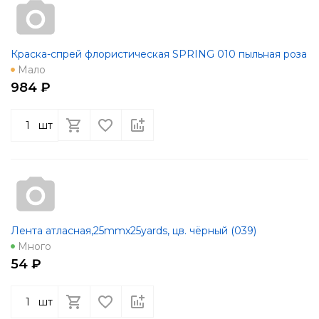
Краска-спрей флористическая SPRING 010 пыльная роза
Мало
984 ₽
шт
Лента атласная,25mmx25yards, цв. чёрный (039)
Много
54 ₽
шт