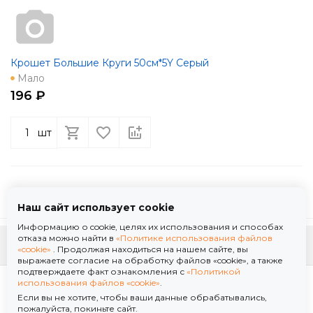
Крошет Большие Круги 50см*5Y Серый
Мало
196 ₽
шт
Наш сайт использует cookie
Информацию о cookie, целях их использования и способах
отказа можно найти в
«Политике использования файлов
К началу страницы
«cookie»
. Продолжая находиться на нашем сайте, вы
выражаете согласие на обработку файлов «cookie», а также
подтверждаете факт ознакомления с
«Политикой
Политика использования файлов «cookie»
использования файлов «cookie»
.
Политика обработки персональных данных
Если вы не хотите, чтобы ваши данные обрабатывались,
© 2026 ООО "Флор Мануфактура" .Все права защищены. Информация сайта защищена
пожалуйста, покиньте сайт.