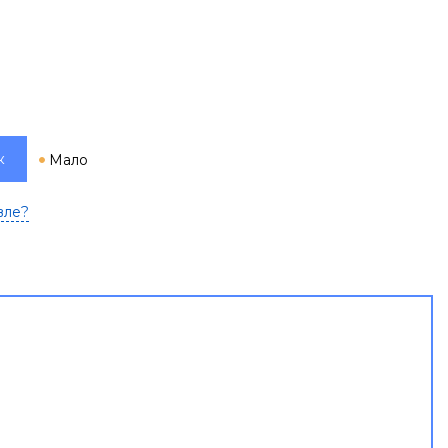
к
Мало
вле?