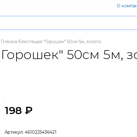
О компа
Пленка блестящая "Горошек" 50см 5м, золото
Горошек" 50см 5м, з
:
198 ₽
Артикул:
4610225436421