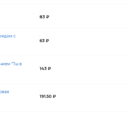
:
83 ₽
рядом с
:
63 ₽
нием "Ты в
:
143 ₽
овая
:
191.50 ₽