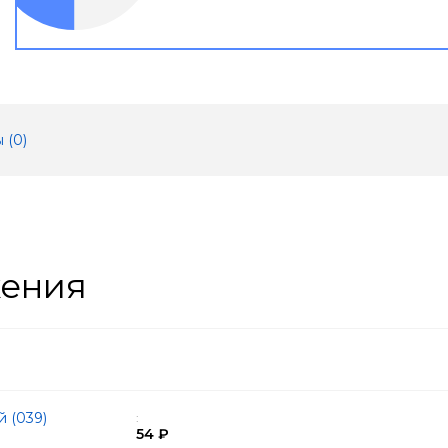
 (
0
)
жения
й (039)
:
54 ₽