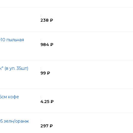
:
238 ₽
10 пыльная
:
984 ₽
 (в уп. 35шт)
:
99 ₽
6см кофе
:
4.25 ₽
05 зелн/оранж
:
297 ₽