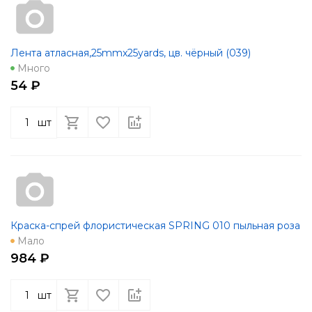
Лента атласная,25mmx25yards, цв. чёрный (039)
Много
54 ₽
шт
Краска-спрей флористическая SPRING 010 пыльная роза
Мало
984 ₽
шт