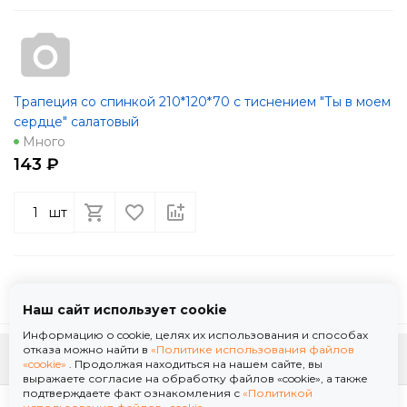
Трапеция со спинкой 210*120*70 с тиснением "Ты в моем
сердце" салатовый
Много
143 ₽
шт
Наш сайт использует cookie
Информацию о cookie, целях их использования и способах
отказа можно найти в
«Политике использования файлов
К началу страницы
«cookie»
. Продолжая находиться на нашем сайте, вы
выражаете согласие на обработку файлов «cookie», а также
подтверждаете факт ознакомления с
«Политикой
Политика использования файлов «cookie»