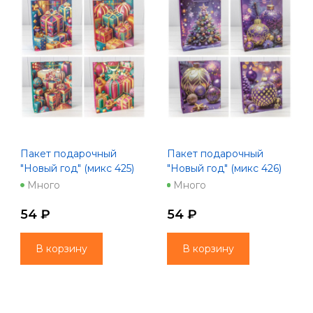
Пакет подарочный
Пакет подарочный
"Новый год" (микс 425)
"Новый год" (микс 426)
26*32*10 210г 1/20 1/240
26*32*10 210г 1/20 1/240
Много
Много
54 ₽
54 ₽
В корзину
В корзину