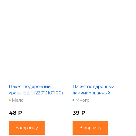
Пакет подарочный
Пакет подарочный
крафт БЕЛ (220*310*100)
ламинированный
НГ 019/020 MLK mix
(123*362*78)
Мало
Много
432/433/434/435/436 mix
48 ₽
39 ₽
В корзину
В корзину