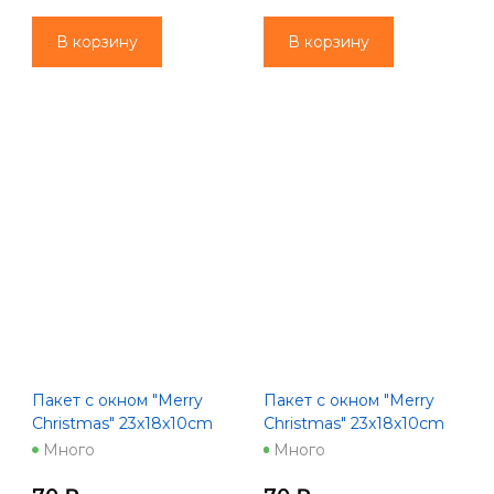
В корзину
В корзину
Пакет с окном "Merry
Пакет с окном "Merry
Christmas" 23x18x10cm
Christmas" 23x18x10cm
зеленый
красный
Много
Много