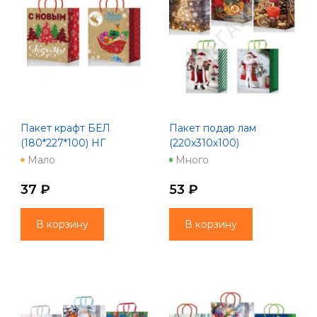
Пакет крафт БЕЛ
Пакет подар лам
(180*227*100) НГ
(220х310х100)
023/024 МK mix
711/712/713/714/715 mix
Мало
Много
M
37 ₽
53 ₽
В корзину
В корзину