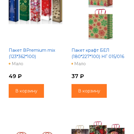
Пакет ВPremium mix
Пакет крафт БЕЛ
(123*362*100)
(180*227*100) НГ 015/016
465/466/467/468/469
МK mix
Мало
Мало
49 ₽
37 ₽
В корзину
В корзину