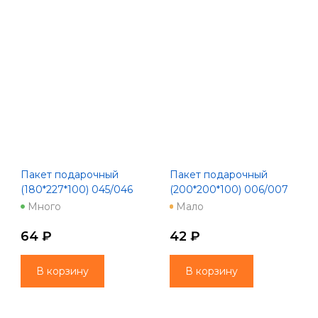
Пакет подарочный
Пакет подарочный
(180*227*100) 045/046
(200*200*100) 006/007
mix MC
Q 20
Много
Мало
64 ₽
42 ₽
В корзину
В корзину