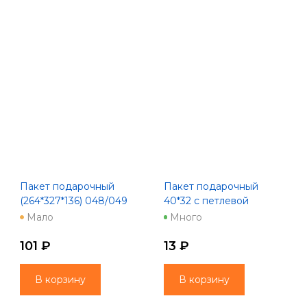
Пакет подарочный
Пакет подарочный
(264*327*136) 048/049
40*32 с петлевой
LC
ручной Здравствуй Елка
Мало
Много
45мкм 11655
101 ₽
13 ₽
В корзину
В корзину