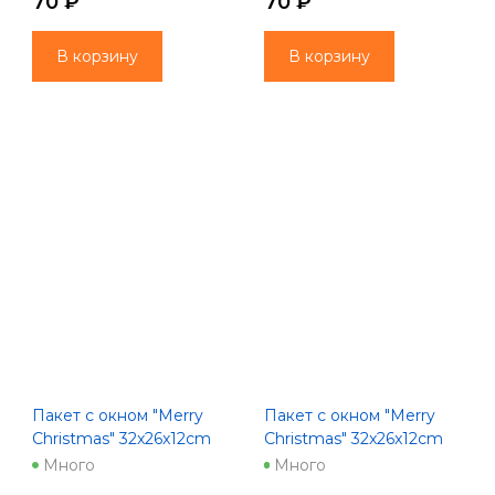
70 ₽
70 ₽
В корзину
В корзину
Пакет с окном "Merry
Пакет с окном "Merry
Christmas" 32x26x12cm
Christmas" 32x26x12cm
зеленый
красный
Много
Много