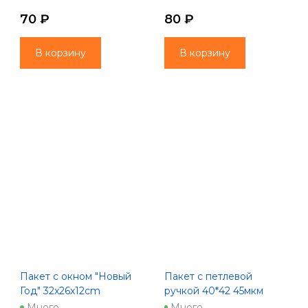
70 ₽
80 ₽
В корзину
В корзину
Пакет с окном "Новый
Пакет с петлевой
Год" 32x26x12cm
ручкой 40*42 45мкм
красный
Снежное царство НГод
Много
Много