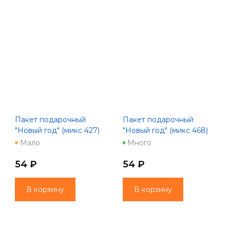
Пакет подарочный
Пакет подарочный
"Новый год" (микс 427)
"Новый год" (микс 468)
26*32*10 210г 1/20 1/240
26*32*10 210г 1/20 1/240
Мало
Много
54 ₽
54 ₽
В корзину
В корзину