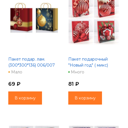
Пакет подар. лам.
Пакет подарочный
(300*300*136) 006/007
"Новый год" ( микс)
Q3026
26*32*10
Мало
Много
69 ₽
81 ₽
В корзину
В корзину