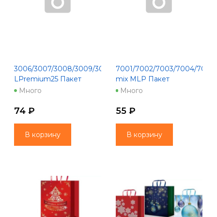
3006/3007/3008/3009/3010
7001/7002/7003/7004/7005
LPremium25 Пакет
mix MLP Пакет
подарочный(220*310*100)
подарочный(220*310*100)
Много
Много
74 ₽
55 ₽
В корзину
В корзину