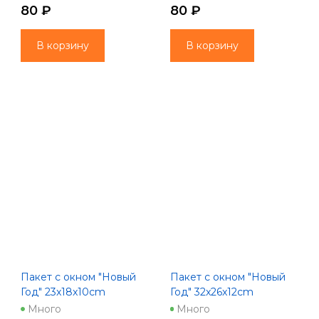
80 ₽
80 ₽
В корзину
В корзину
Пакет с окном "Новый
Пакет с окном "Новый
Год" 23x18x10cm
Год" 32x26x12cm
красный
зеленый
Много
Много