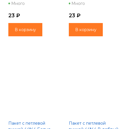
Праздник у дверей
Зимнее чудо Нгод
Много
Много
Нгод 9943
6617/9351/3856220
23 ₽
23 ₽
В корзину
В корзину
Пакет с петлевой
Пакет с петлевой