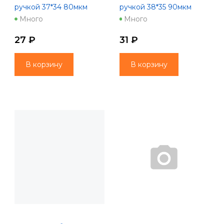
ручкой 37*34 80мкм
ручкой 38*35 90мкм
Дарите счастье НГод
Бирюза НГод
Много
Много
9267
9928/5193320
27 ₽
31 ₽
В корзину
В корзину