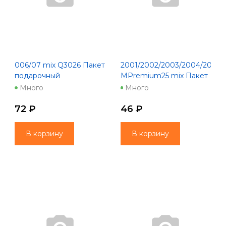
006/07 mix Q3026 Пакет
2001/2002/2003/2004/2005
подарочный
MPremium25 mix Пакет
(300*300*100)
подарочный(180*227*100)
Много
Много
72 ₽
46 ₽
В корзину
В корзину