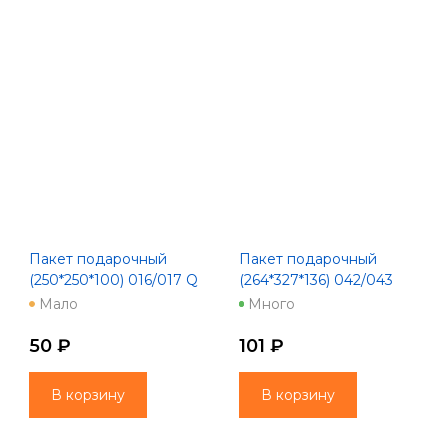
Пакет подарочный
Пакет подарочный
(250*250*100) 016/017 Q
(264*327*136) 042/043
25
mix LC
Мало
Много
50 ₽
101 ₽
В корзину
В корзину