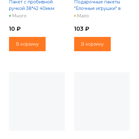
Пакет с пробивной
Подарочные пакеты
ручкой 38*42 40мкм
"Ёлочные игрушки" в
Вечерок НГод
ассортименте, 49x40x19
Много
Мало
7740/9407
см
10 ₽
103 ₽
В корзину
В корзину