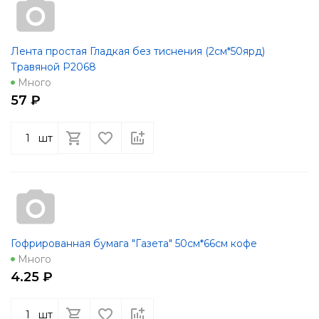
Лента простая Гладкая без тиснения (2см*50ярд)
Травяной Р2068
Много
57 ₽
шт
Гофрированная бумага "Газета" 50см*66см кофе
Много
4.25 ₽
шт