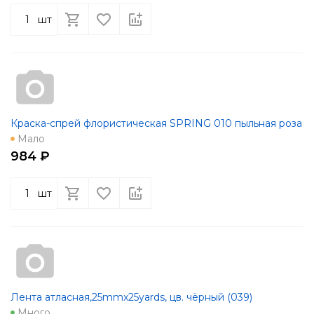
шт
Краска-спрей флористическая SPRING 010 пыльная роза
Мало
984 ₽
шт
Лента атласная,25mmx25yards, цв. чёрный (039)
Много