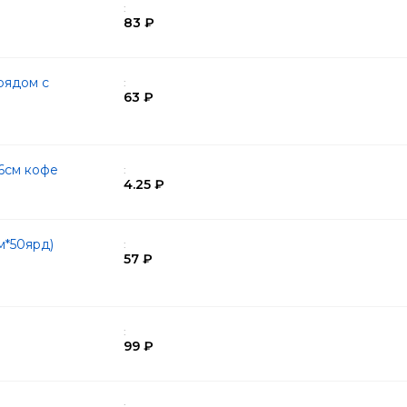
:
83 ₽
рядом с
:
63 ₽
6см кофе
:
4.25 ₽
м*50ярд)
:
57 ₽
:
99 ₽
: