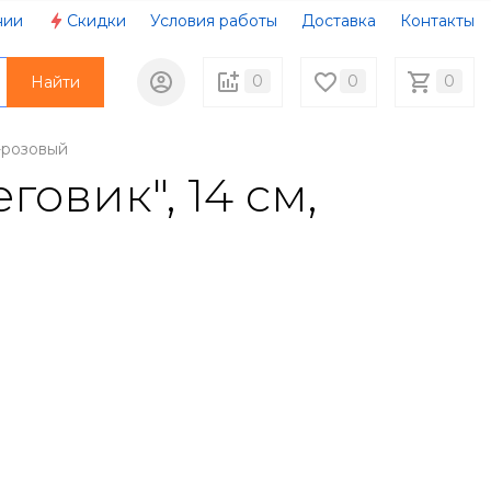
нии
Скидки
Условия работы
Доставка
Контакты
0
0
0
Найти
-розовый
овик", 14 см,