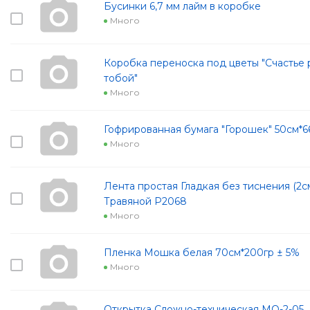
Бусинки 6,7 мм лайм в коробке
Много
Коробка переноска под цветы "Счастье 
тобой"
Много
Гофрированная бумага "Горошек" 50см*6
Много
Лента простая Гладкая без тиснения (2с
Травяной Р2068
Много
Пленка Мошка белая 70см*200гр ± 5%
Много
Открытка Сложно-техническая МО-2-05