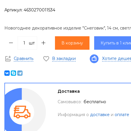
Артикул:
4630270011534
Новогоднее декоративное изделие "Снеговик", 14 см, свет
шт
В корзину
Купить в 1 кли
Сравнить
В закладки
Хотите деше
Доставка
Самовывоз:
бесплатно
Информация о
доставке
и
оплате