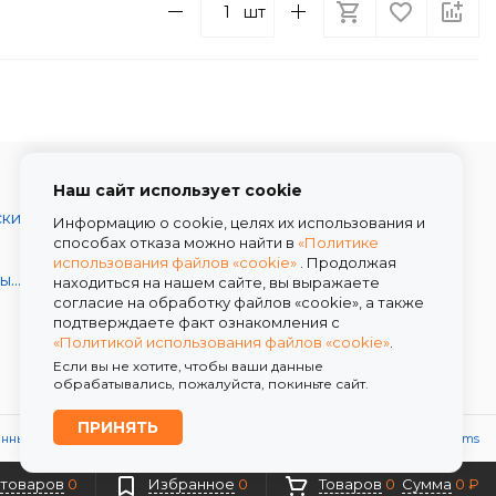
шт
Наш сайт использует cookie
Каталог товаров
ски
О компании
Информацию о cookie, целях их использования и
способах отказа можно найти в
«Политике
Условия работы
использования файлов «cookie»
. Продолжая
Скидки
Декоративные и шляпные коробки
находиться на нашем сайте, вы выражаете
согласие на обработку файлов «cookie», а также
Доставка
подтверждаете факт ознакомления с
Контакты
«Политикой использования файлов «cookie»
.
Если вы не хотите, чтобы ваши данные
обрабатывались, пожалуйста, покиньте сайт.
ПРИНЯТЬ
анных
Политика использования файлов «cookie»
Powered by
ALFA Systems
 товаров
0
Избранное
0
Товаров
0
Сумма
0 ₽