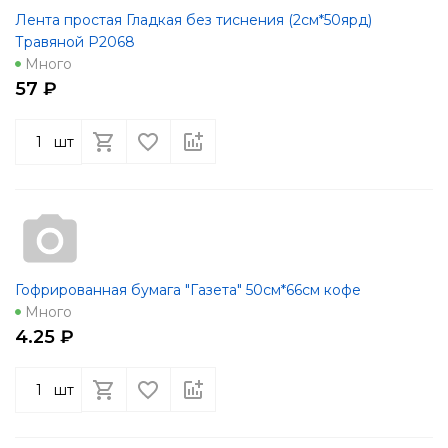
Лента простая Гладкая без тиснения (2см*50ярд)
Травяной Р2068
Много
57 ₽
шт
Гофрированная бумага "Газета" 50см*66см кофе
Много
4.25 ₽
шт