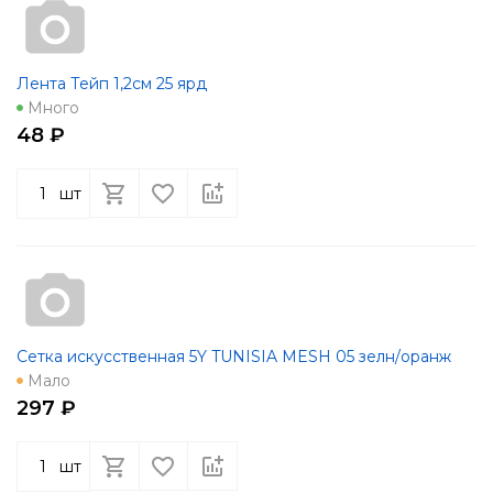
Лента Тейп 1,2см 25 ярд
Много
48 ₽
шт
Сетка искусственная 5Y TUNISIA MESH 05 зелн/оранж
Мало
297 ₽
шт