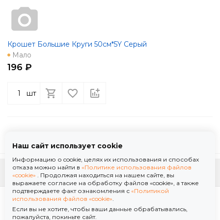
Крошет Большие Круги 50см*5Y Серый
Мало
196 ₽
шт
Наш сайт использует cookie
Информацию о cookie, целях их использования и способах
отказа можно найти в
«Политике использования файлов
К началу страницы
«cookie»
. Продолжая находиться на нашем сайте, вы
выражаете согласие на обработку файлов «cookie», а также
подтверждаете факт ознакомления с
«Политикой
Политика использования файлов «cookie»
использования файлов «cookie»
.
Политика обработки персональных данных
Если вы не хотите, чтобы ваши данные обрабатывались,
© 2026 ООО "Флор Мануфактура" .Все права защищены. Информация сайта защищена
пожалуйста, покиньте сайт.