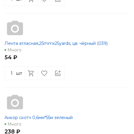
Лента атласная,25mmx25yards, цв. чёрный (039)
Много
54 ₽
шт
Анкор скотч 0,6мм*55м зеленый
Много
238 ₽