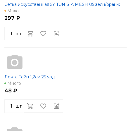
Сетка искусственная 5Y TUNISIA MESH 05 зелн/оранж
Мало
297 ₽
шт
Лента Тейп 1,2см 25 ярд
Много
48 ₽
шт