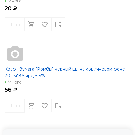
Много
20 ₽
шт
Крафт бумага "Ромбы" черный цв. на коричневом фоне
70 см*8,5 ярд ± 5%
Много
56 ₽
шт