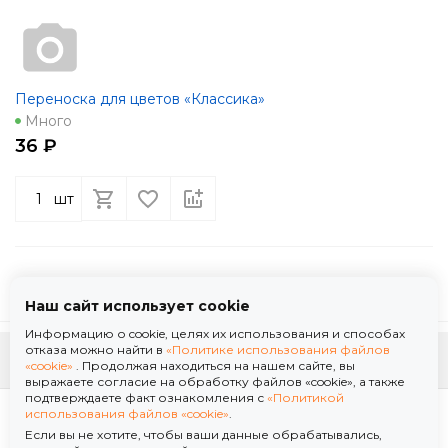
Переноска для цветов «Классика»
Много
36 ₽
шт
Наш сайт использует cookie
Информацию о cookie, целях их использования и способах
отказа можно найти в
«Политике использования файлов
К началу страницы
«cookie»
. Продолжая находиться на нашем сайте, вы
выражаете согласие на обработку файлов «cookie», а также
подтверждаете факт ознакомления с
«Политикой
Политика использования файлов «cookie»
использования файлов «cookie»
.
Политика обработки персональных данных
Если вы не хотите, чтобы ваши данные обрабатывались,
© 2026 ООО "Флор Мануфактура" .Все права защищены. Информация сайта защищена