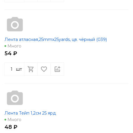
Лента атласная,25mmx25yards, цв. чёрный (039)
Много
54 ₽
шт
Лента Тейп 1,2см 25 ярд
Много
48 ₽