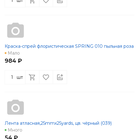
шт
Краска-спрей флористическая SPRING 010 пыльная роза
Мало
984 ₽
шт
Лента атласная,25mmx25yards, цв. чёрный (039)
Много
54 ₽