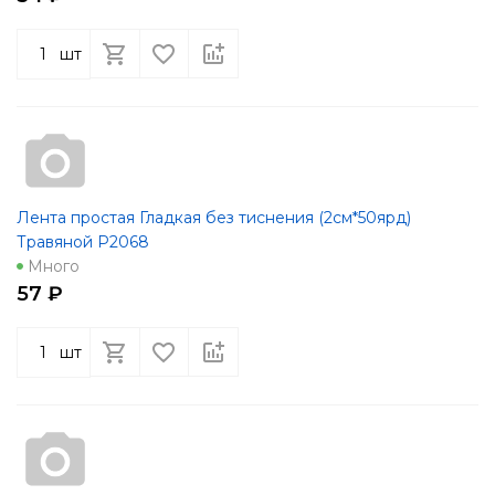
шт
Лента простая Гладкая без тиснения (2см*50ярд)
Травяной Р2068
Много
57 ₽
шт