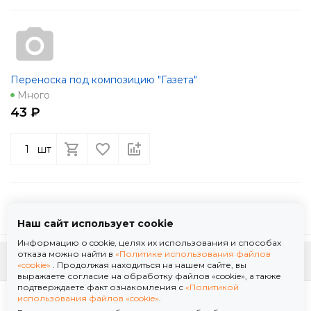
Переноска под композицию "Газета"
Много
43 ₽
шт
Наш сайт использует cookie
Информацию о cookie, целях их использования и способах
отказа можно найти в
«Политике использования файлов
К началу страницы
«cookie»
. Продолжая находиться на нашем сайте, вы
выражаете согласие на обработку файлов «cookie», а также
подтверждаете факт ознакомления с
«Политикой
Политика использования файлов «cookie»
использования файлов «cookie»
.
Политика обработки персональных данных