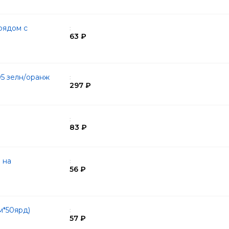
рядом с
:
63 ₽
05 зелн/оранж
:
297 ₽
:
83 ₽
 на
:
56 ₽
м*50ярд)
:
57 ₽