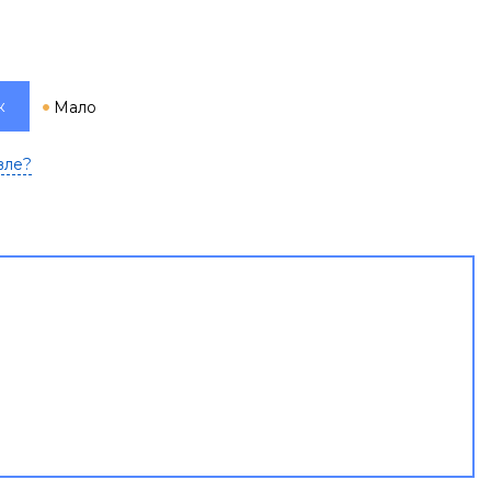
к
Мало
вле?