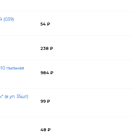
й (039)
:
54 ₽
:
238 ₽
10 пыльная
:
984 ₽
 (в уп. 35шт)
:
99 ₽
:
48 ₽