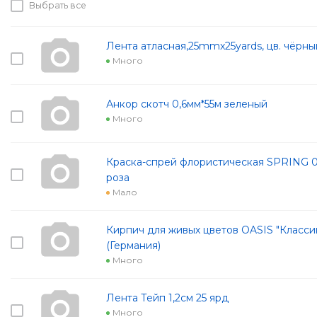
Выбрать все
Лента атласная,25mmx25yards, цв. чёрны
Много
Анкор скотч 0,6мм*55м зеленый
Много
Краска-спрей флористическая SPRING 0
роза
Мало
Кирпич для живых цветов OASIS "Классик"
(Германия)
Много
Лента Тейп 1,2см 25 ярд
Много