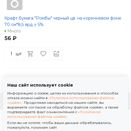
Крафт бумага "Ромбы" черный цв. на коричневом фоне
70 см*8,5 ярд ± 5%
Много
56 ₽
шт
Наш сайт использует cookie
Информацию о cookie, целях их использования и способах
отказа можно найти в
«Политике использования файлов
К началу страницы
«cookie»
. Продолжая находиться на нашем сайте, вы
выражаете согласие на обработку файлов «cookie», а также
подтверждаете факт ознакомления с
«Политикой
Политика использования файлов «cookie»
использования файлов «cookie»
.
Политика обработки персональных данных
Если вы не хотите, чтобы ваши данные обрабатывались,
© 2026 ООО "Флор Мануфактура" .Все права защищены. Информация сайта защищена
пожалуйста, покиньте сайт.