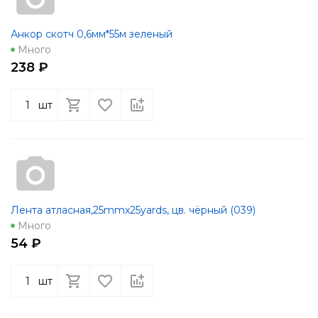
Анкор скотч 0,6мм*55м зеленый
Много
238 ₽
шт
Лента атласная,25mmx25yards, цв. чёрный (039)
Много
54 ₽
шт