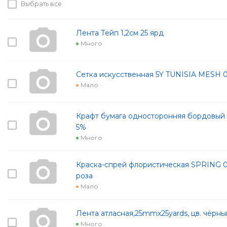
Выбрать все
Лента Тейп 1,2см 25 ярд
Много
Сетка искусственная 5Y TUNISIA MESH 
Мало
Крафт бумага односторонняя бордовый 7
5%
Много
Краска-спрей флористическая SPRING 0
роза
Мало
Лента атласная,25mmx25yards, цв. чёрны
Много