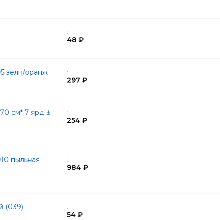
:
48 ₽
05 зелн/оранж
:
297 ₽
0 см* 7 ярд ±
:
254 ₽
10 пыльная
:
984 ₽
й (039)
:
54 ₽