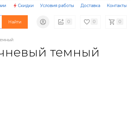
нии
Скидки
Условия работы
Доставка
Контакты
0
0
0
Найти
темный
ричневый темный