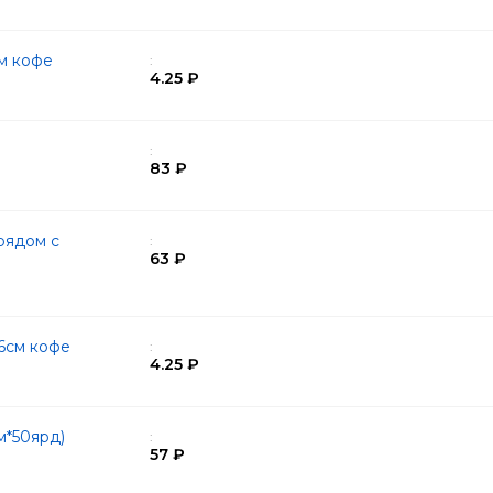
см кофе
:
4.25 ₽
:
83 ₽
рядом с
:
63 ₽
6см кофе
:
4.25 ₽
м*50ярд)
:
57 ₽