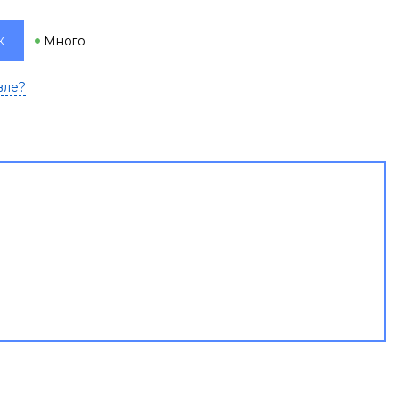
к
Много
вле?