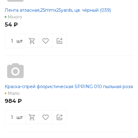
Лента атласная,25mmx25yards, цв. чёрный (039)
Много
54 ₽
шт
Краска-спрей флористическая SPRING 010 пыльная роза
Мало
984 ₽
шт