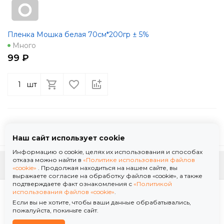
Пленка Мошка белая 70см*200гр ± 5%
Много
99 ₽
шт
Наш сайт использует cookie
Информацию о cookie, целях их использования и способах
отказа можно найти в
«Политике использования файлов
К началу страницы
«cookie»
. Продолжая находиться на нашем сайте, вы
выражаете согласие на обработку файлов «cookie», а также
подтверждаете факт ознакомления с
«Политикой
Политика использования файлов «cookie»
использования файлов «cookie»
.
Политика обработки персональных данных
Если вы не хотите, чтобы ваши данные обрабатывались,
© 2026 ООО "Флор Мануфактура" .Все права защищены. Информация сайта защищена
пожалуйста, покиньте сайт.
законом об авторских правах.