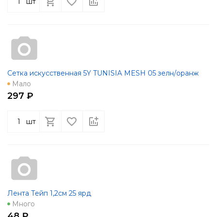
шт
Сетка искусственная 5Y TUNISIA MESH 05 зелн/оранж
Мало
297 ₽
шт
Лента Тейп 1,2см 25 ярд
Много
48 ₽