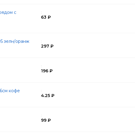
рядом с
:
63 ₽
05 зелн/оранж
:
297 ₽
:
196 ₽
66см кофе
:
4.25 ₽
:
99 ₽