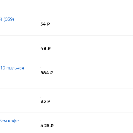
й (039)
:
54 ₽
:
48 ₽
10 пыльная
:
984 ₽
:
83 ₽
6см кофе
:
4.25 ₽