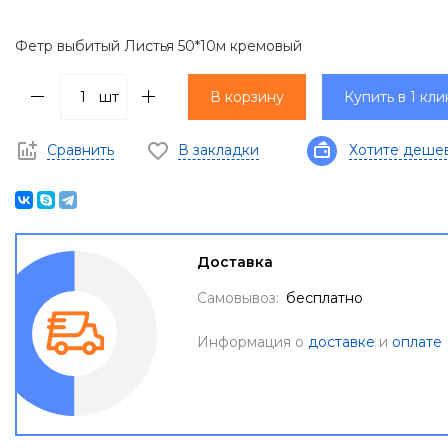
Фетр выбитый Листья 50*10м кремовый
шт
В корзину
Купить в 1 кли
Сравнить
В закладки
Хотите деше
Доставка
Самовывоз:
бесплатно
Информация о
доставке
и
оплате