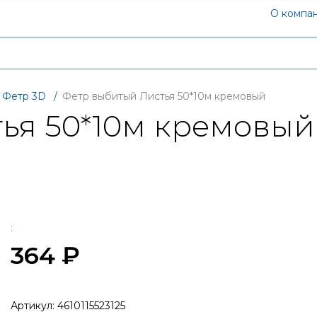
О компа
Фетр 3D
/
Фетр выбитый Листья 50*10м кремовый
ья 50*10м кремовый
:
364 ₽
Артикул:
4610115523125