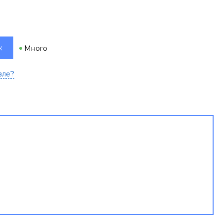
к
Много
вле?