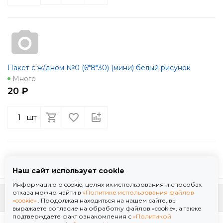
Пакет с ж/дном №0 (6*8*30) (мини) белый рисунок
Много
20 ₽
шт
Наш сайт использует cookie
Информацию о cookie, целях их использования и способах
отказа можно найти в
«Политике использования файлов
К началу страницы
«cookie»
. Продолжая находиться на нашем сайте, вы
выражаете согласие на обработку файлов «cookie», а также
подтверждаете факт ознакомления с
«Политикой
Политика использования файлов «cookie»