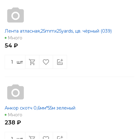
Лента атласная,25mmx25yards, цв. чёрный (039)
Много
54 ₽
шт
Анкор скотч 0,6мм*55м зеленый
Много
238 ₽
шт