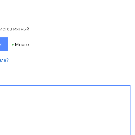
листов мятный
к
Много
вле?