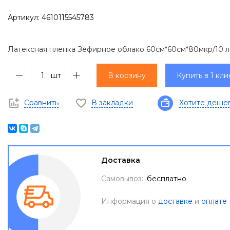
Артикул:
4610115545783
Латексная пленка Зефирное облако 60см*60см*80мкр/10 
шт
В корзину
Купить в 1 кли
Сравнить
В закладки
Хотите деше
Доставка
Самовывоз:
бесплатно
Информация о
доставке
и
оплате