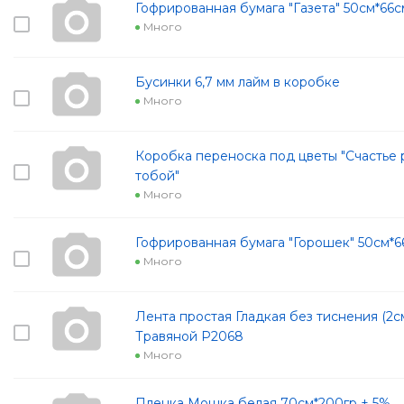
Гофрированная бумага "Газета" 50см*66
Много
Бусинки 6,7 мм лайм в коробке
Много
Коробка переноска под цветы "Счастье 
тобой"
Много
Гофрированная бумага "Горошек" 50см*6
Много
Лента простая Гладкая без тиснения (2с
Травяной Р2068
Много
Пленка Мошка белая 70см*200гр ± 5%