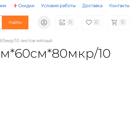
нии
Скидки
Условия работы
Доставка
Контакты
0
0
0
Найти
80мкр/10 листов мятный
см*60см*80мкр/10