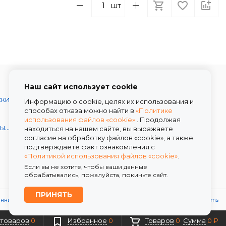
шт
Наш сайт использует cookie
Каталог товаров
ски
О компании
Информацию о cookie, целях их использования и
способах отказа можно найти в
«Политике
Условия работы
использования файлов «cookie»
. Продолжая
Скидки
Декоративные и шляпные коробки
находиться на нашем сайте, вы выражаете
согласие на обработку файлов «cookie», а также
Доставка
подтверждаете факт ознакомления с
Контакты
«Политикой использования файлов «cookie»
.
Если вы не хотите, чтобы ваши данные
обрабатывались, пожалуйста, покиньте сайт.
ПРИНЯТЬ
анных
Политика использования файлов «cookie»
Powered by
ALFA Systems
 товаров
0
Избранное
0
Товаров
0
Сумма
0 ₽