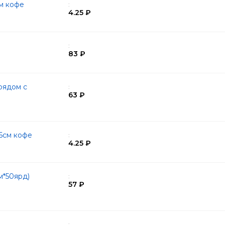
см кофе
:
4.25 ₽
:
83 ₽
рядом с
:
63 ₽
6см кофе
:
4.25 ₽
м*50ярд)
:
57 ₽
: