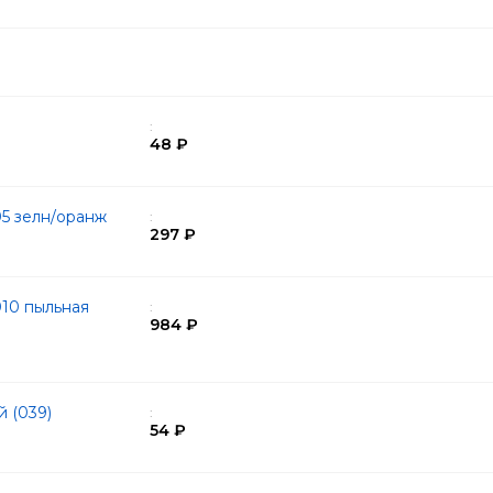
:
48 ₽
05 зелн/оранж
:
297 ₽
10 пыльная
:
984 ₽
й (039)
:
54 ₽