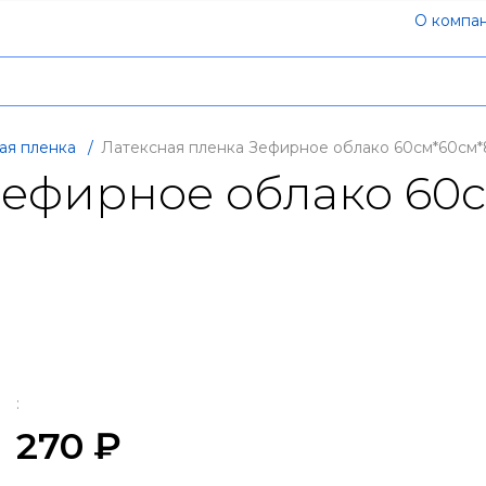
О компа
ая пленка
/
Латексная пленка Зефирное облако 60см*60см*
Зефирное облако 60
:
270 ₽