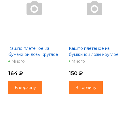
Кашпо плетеное из
Кашпо плетеное из
бумажной лозы круглое
бумажной лозы круглое
14*9,5*11 см, белый с
14*9,5*11 см, красный с
Много
Много
коричневым
натуральным
164 ₽
150 ₽
В корзину
В корзину