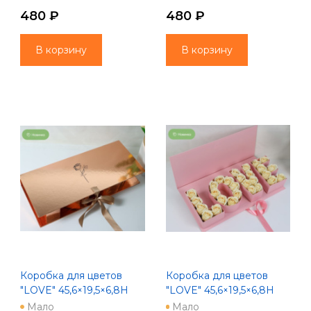
480 ₽
480 ₽
В корзину
В корзину
Коробка для цветов
Коробка для цветов
"LOVE" 45,6×19,5×6,8H
"LOVE" 45,6×19,5×6,8H
см, 1 шт., розовое золото
см, 1 шт., св.розовый
Мало
Мало