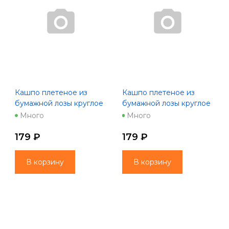
Кашпо плетеное из
Кашпо плетеное из
бумажной лозы круглое
бумажной лозы круглое
16*10,5*14,5 см, молочный
16*10,5*14,5 см,
Много
Много
натуральный
179 ₽
179 ₽
В корзину
В корзину