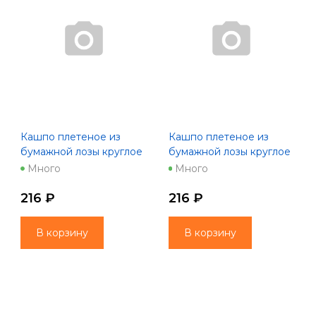
Кашпо плетеное из
Кашпо плетеное из
бумажной лозы круглое
бумажной лозы круглое
18*12,8*15 см,
18*12,8*15 см,
Много
Много
натуральный
натуральный с
коричневым
216 ₽
216 ₽
В корзину
В корзину