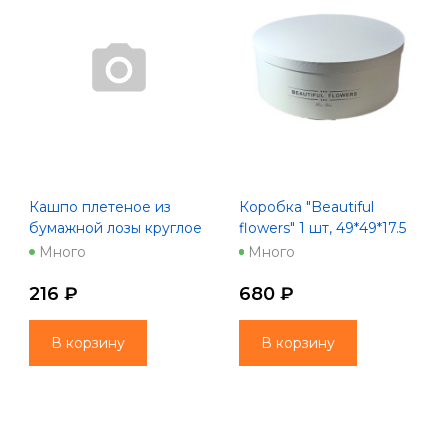
Кашпо плетеное из
Коробка "Beautiful
бумажной лозы круглое
flowers" 1 шт, 49*49*17.5
18*12,8*15 см,
белый
Много
Много
натуральный с розовым
216 ₽
680 ₽
В корзину
В корзину