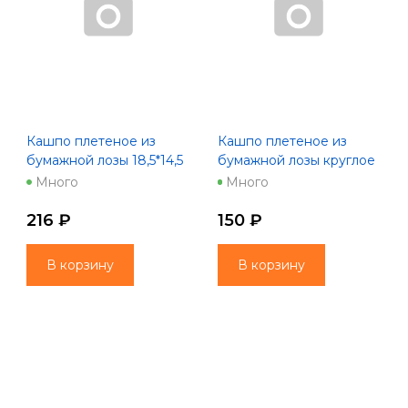
Кашпо плетеное из
Кашпо плетеное из
бумажной лозы 18,5*14,5
бумажной лозы круглое
см, натуральный
14*9,5*11 см, белый
Много
Много
216 ₽
150 ₽
В корзину
В корзину