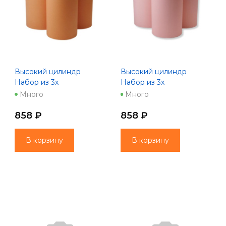
Высокий цилиндр
Высокий цилиндр
Набор из 3х
Набор из 3х
(16*25/18*30/22*35)
(16*25/18*30/22*35)
Много
Много
оранжевый
персиковый
858 ₽
858 ₽
В корзину
В корзину