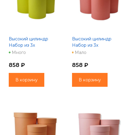
Высокий цилиндр
Высокий цилиндр
Набор из 3х
Набор из 3х
(16*25/18*30/22*35)
(16*25/18*30/22*35)
Много
Мало
желтый
красный
858 ₽
858 ₽
В корзину
В корзину