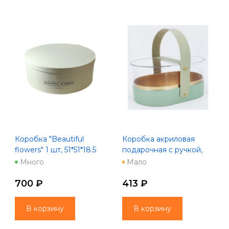
Коробка "Beautiful
Коробка акриловая
flowers" 1 шт, 51*51*18.5
подарочная с ручкой,
шампань
19*13*12см, мятный
Много
Мало
700 ₽
413 ₽
В корзину
В корзину