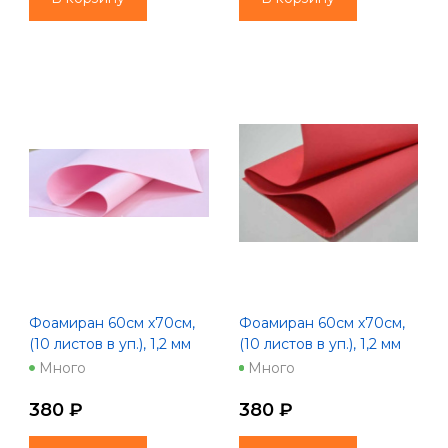
Фоамиран 60см х70см,
Фоамиран 60см х70см,
(10 листов в уп.), 1,2 мм
(10 листов в уп.), 1,2 мм
"Пастель" сакура
сиреневый (1073)
Много
Много
380 ₽
380 ₽