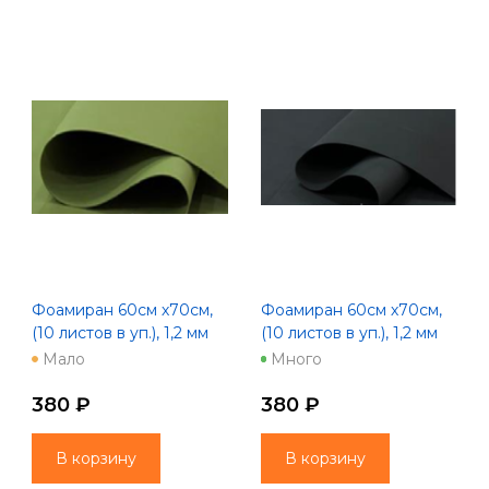
Фоамиран 60см х70см,
Фоамиран 60см х70см,
(10 листов в уп.), 1,2 мм
(10 листов в уп.), 1,2 мм
"Зефир" оливковый
"Зефир" черный
Мало
Много
380 ₽
380 ₽
В корзину
В корзину