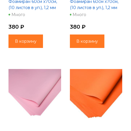
Фоамиран 60см х70см,
Фоамиран 60см х70см,
(10 листов в уп.), 1,2 мм
(10 листов в уп.), 1,2 мм
цв. фуксия (1072)
цв. шампань (1029)
Много
Много
380 ₽
380 ₽
В корзину
В корзину