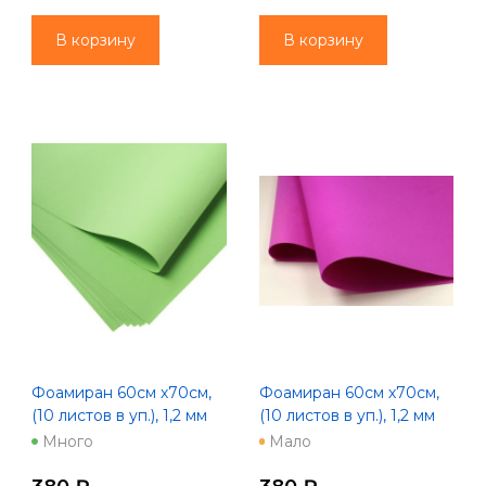
В корзину
В корзину
Фоамиран 60см х70см,
Фоамиран 60см х70см,
(10 листов в уп.), 1,2 мм
(10 листов в уп.), 1,2 мм
цв. зеленый (1054)
цв. лиловая роза
Много
Мало