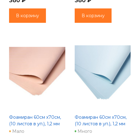
380 ₽
380 ₽
В корзину
В корзину
Фоамиран 60см х70см,
Фоамиран 60см х70см,
(10 листов в уп.), 1,2 мм
(10 листов в уп.), 1,2 мм
цв. миндальный
цв. небесный (1061)
Мало
Много