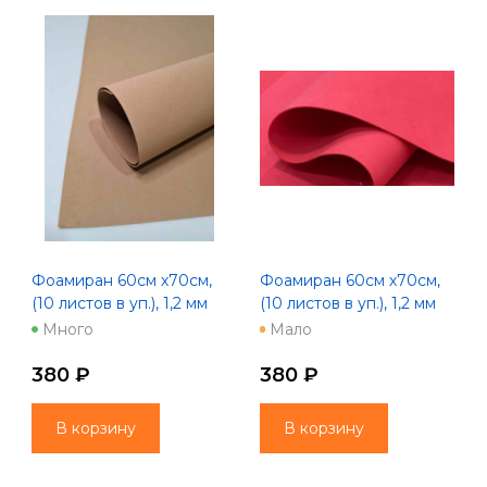
Фоамиран 60см х70см,
Фоамиран 60см х70см,
(10 листов в уп.), 1,2 мм
(10 листов в уп.), 1,2 мм
"Зефир" капучино
"Зефир" красный
Много
Мало
380 ₽
380 ₽
В корзину
В корзину