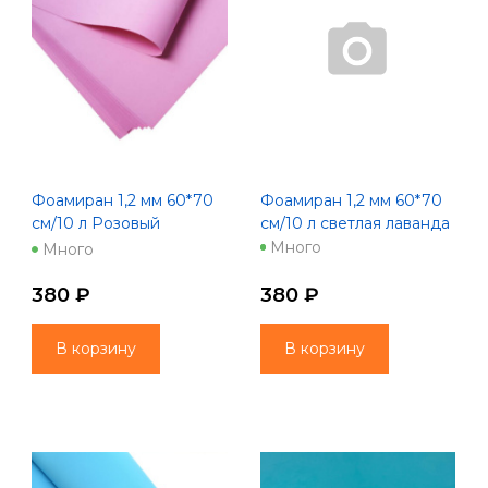
Фоамиран 1,2 мм 60*70
Фоамиран 1,2 мм 60*70
см/10 л Розовый
см/10 л светлая лаванда
(1010/1011)
Много
Много
380 ₽
380 ₽
В корзину
В корзину