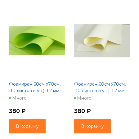
Фоамиран 60см х70см,
Фоамиран 60см х70см,
(10 листов в уп.), 1,2 мм
(10 листов в уп.), 1,2 мм
"Зефир" лаймовый пунш
"Зефир" молочный
Много
Много
380 ₽
380 ₽
В корзину
В корзину