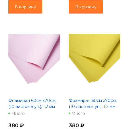
В корзину
В корзину
Фоамиран 60см х70см,
Фоамиран 60см х70см,
(10 листов в уп.), 1,2 мм
(10 листов в уп.), 1,2 мм
цв. бледно-розовый
цв. желтый (1021)
Много
Много
380 ₽
380 ₽