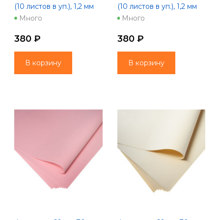
(10 листов в уп.), 1,2 мм
(10 листов в уп.), 1,2 мм
цв. слоновая кость
цв. фиолетовый (1070)
Много
Много
380 ₽
380 ₽
В корзину
В корзину