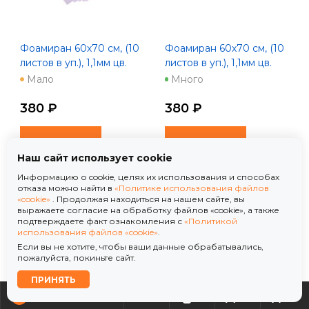
Фоамиран 60х70 см, (10
Фоамиран 60х70 см, (10
листов в уп.), 1,1мм цв.
листов в уп.), 1,1мм цв.
лаванда
малиновый
Мало
Много
380 ₽
380 ₽
В корзину
В корзину
Наш сайт использует cookie
Информацию о cookie, целях их использования и способах
отказа можно найти в
«Политике использования файлов
«cookie»
. Продолжая находиться на нашем сайте, вы
выражаете согласие на обработку файлов «cookie», а также
подтверждаете факт ознакомления с
«Политикой
использования файлов «cookie»
.
Если вы не хотите, чтобы ваши данные обрабатывались,
пожалуйста, покиньте сайт.
ПРИНЯТЬ
0
0
0
0