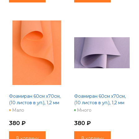
Фоамиран 60см х70см,
Фоамиран 60см х70см,
(10 листов в уп.), 1,2 мм
(10 листов в уп.), 1,2 мм
"Пастель" оранжевый
"Пастель" пепел розы
Мало
Много
380 ₽
380 ₽
В корзину
В корзину