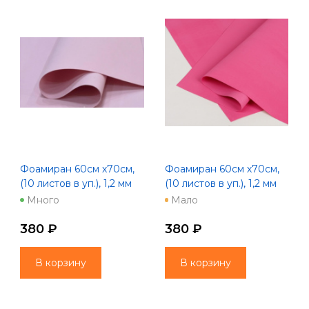
Фоамиран 60см х70см,
Фоамиран 60см х70см,
(10 листов в уп.), 1,2 мм
(10 листов в уп.), 1,2 мм
кремово розовый
"Зефир" Вива маджента
Много
Мало
380 ₽
380 ₽
В корзину
В корзину