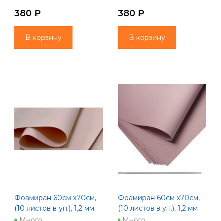
380 ₽
380 ₽
В корзину
В корзину
Фоамиран 60см х70см,
Фоамиран 60см х70см,
(10 листов в уп.), 1,2 мм
(10 листов в уп.), 1,2 мм
цв. розовый айвори
цв. румяна (1013)
Много
Много