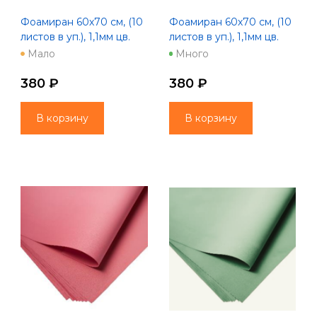
Фоамиран 60х70 см, (10
Фоамиран 60х70 см, (10
листов в уп.), 1,1мм цв.
листов в уп.), 1,1мм цв.
бледно-розовый
васильковый
Мало
Много
380 ₽
380 ₽
В корзину
В корзину