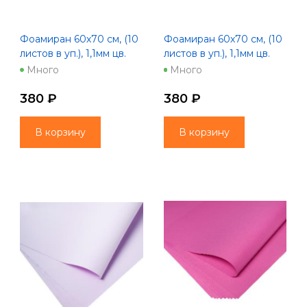
Фоамиран 60х70 см, (10
Фоамиран 60х70 см, (10
листов в уп.), 1,1мм цв.
листов в уп.), 1,1мм цв.
коричневый
красный
Много
Много
380 ₽
380 ₽
В корзину
В корзину