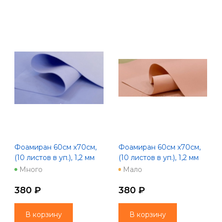
Фоамиран 60см х70см,
Фоамиран 60см х70см,
(10 листов в уп.), 1,2 мм
(10 листов в уп.), 1,2 мм
"Пастель" джинсовый
"Пастель" миндально-
Много
Мало
(1068)
персиковый
380 ₽
380 ₽
В корзину
В корзину