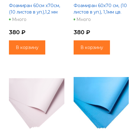
Фоамиран 60см х70см,
Фоамиран 60х70 см, (10
(10 листов в уп.),1,2 мм
листов в уп.), 1,1мм цв.
цв. нежно-розовый
апельсиновый
Много
Много
(1016)
380 ₽
380 ₽
В корзину
В корзину