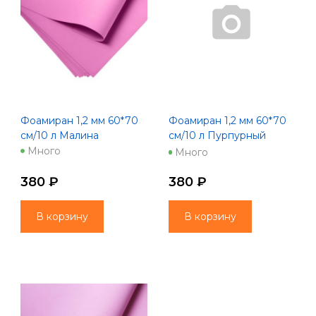
Фоамиран 1,2 мм 60*70
Фоамиран 1,2 мм 60*70
см/10 л Малина
см/10 л Пурпурный
(1076)
Много
Много
380 ₽
380 ₽
В корзину
В корзину