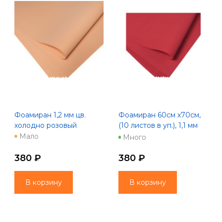
Фоамиран 1,2 мм цв.
Фоамиран 60см х70см,
холодно розовый
(10 листов в уп.), 1,1 мм
цв. ярко-красный
Мало
Много
380 ₽
380 ₽
В корзину
В корзину