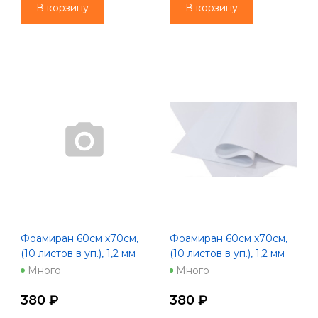
В корзину
В корзину
Фоамиран 60см х70см,
Фоамиран 60см х70см,
(10 листов в уп.), 1,2 мм
(10 листов в уп.), 1,2 мм
цв. бежевый (1026)
цв. белый
Много
Много
380 ₽
380 ₽