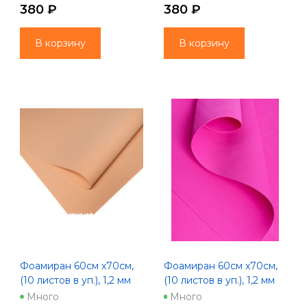
380 ₽
380 ₽
В корзину
В корзину
Фоамиран 60см х70см,
Фоамиран 60см х70см,
(10 листов в уп.), 1,2 мм
(10 листов в уп.), 1,2 мм
цв. персик (1028)
цв. пыльно-розовый
Много
Много