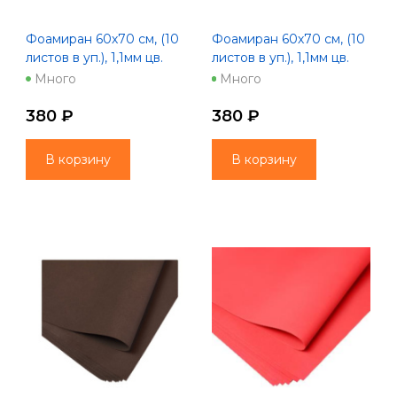
Фоамиран 60х70 см, (10
Фоамиран 60х70 см, (10
листов в уп.), 1,1мм цв.
листов в уп.), 1,1мм цв.
ежевичный
зеленый
Много
Много
380 ₽
380 ₽
В корзину
В корзину