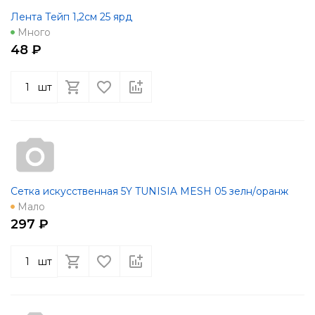
Лента Тейп 1,2см 25 ярд
Много
48 ₽
шт
Сетка искусственная 5Y TUNISIA MESH 05 зелн/оранж
Мало
297 ₽
шт