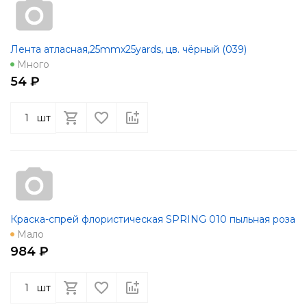
Лента атласная,25mmx25yards, цв. чёрный (039)
Много
54 ₽
шт
Краска-спрей флористическая SPRING 010 пыльная роза
Мало
984 ₽
шт