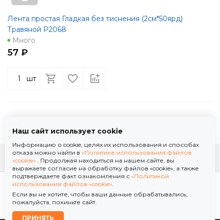
Лента простая Гладкая без тиснения (2см*50ярд)
Травяной Р2068
Много
57 ₽
шт
Наш сайт использует cookie
Информацию о cookie, целях их использования и способах
отказа можно найти в
«Политике использования файлов
К началу страницы
«cookie»
. Продолжая находиться на нашем сайте, вы
выражаете согласие на обработку файлов «cookie», а также
подтверждаете факт ознакомления с
«Политикой
Политика использования файлов «cookie»
использования файлов «cookie»
.
Политика обработки персональных данных
Если вы не хотите, чтобы ваши данные обрабатывались,
© 2026 ООО "Флор Мануфактура" .Все права защищены. Информация сайта защищена
пожалуйста, покиньте сайт.
законом об авторских правах.
ПРИНЯТЬ