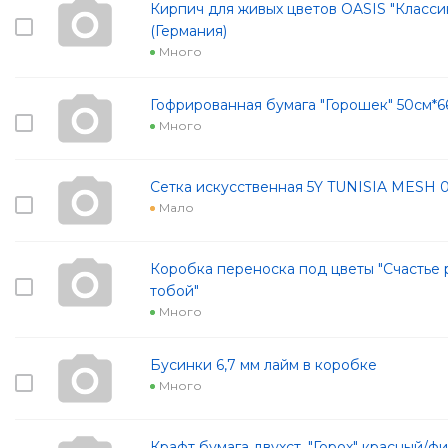
Кирпич для живых цветов OASIS "Классик"
(Германия)
Много
Гофрированная бумага "Горошек" 50см*6
Много
Сетка искусственная 5Y TUNISIA MESH 
Мало
Коробка переноска под цветы "Счастье 
тобой"
Много
Бусинки 6,7 мм лайм в коробке
Много
Крафт бумага двухст. "Горох" красный/ф