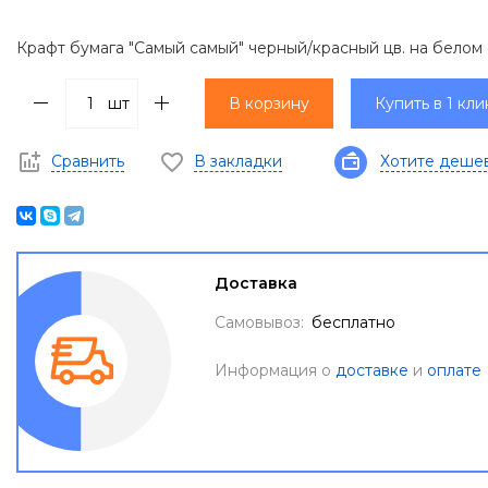
Крафт бумага "Самый самый" черный/красный цв. на белом
шт
В корзину
Купить в 1 кли
Сравнить
В закладки
Хотите деше
Доставка
Самовывоз:
бесплатно
Информация о
доставке
и
оплате