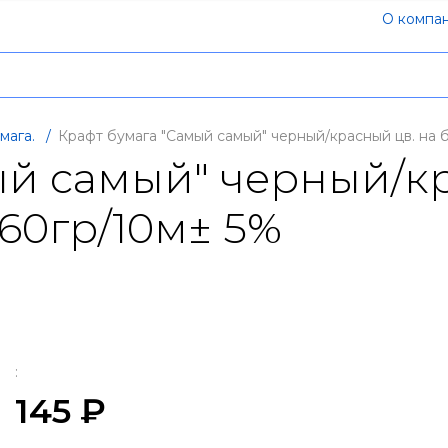
О компа
мага.
/
Крафт бумага "Самый самый" черный/красный цв. на
ый самый" черный/кр
60гр/10м± 5%
:
145 ₽