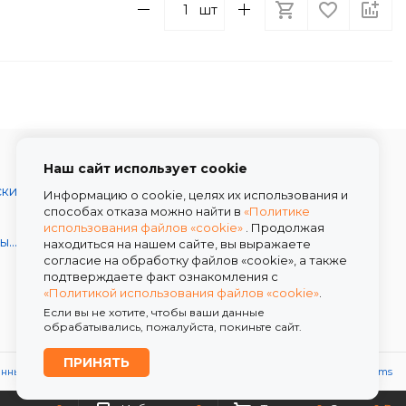
шт
Наш сайт использует cookie
Каталог товаров
ски
О компании
Информацию о cookie, целях их использования и
способах отказа можно найти в
«Политике
Условия работы
использования файлов «cookie»
. Продолжая
Скидки
Декоративные и шляпные коробки
находиться на нашем сайте, вы выражаете
согласие на обработку файлов «cookie», а также
Доставка
подтверждаете факт ознакомления с
Контакты
«Политикой использования файлов «cookie»
.
Если вы не хотите, чтобы ваши данные
обрабатывались, пожалуйста, покиньте сайт.
ПРИНЯТЬ
анных
Политика использования файлов «cookie»
Powered by
ALFA Systems