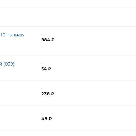
10 пыльная
:
984 ₽
й (039)
:
54 ₽
:
238 ₽
:
48 ₽