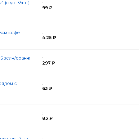
 (в уп. 35шт)
:
99 ₽
6см кофе
:
4.25 ₽
05 зелн/оранж
:
297 ₽
рядом с
:
63 ₽
:
83 ₽
иолетовый на
: