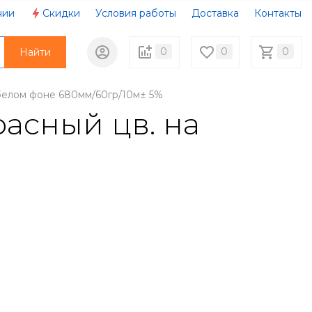
нии
Скидки
Условия работы
Доставка
Контакты
0
0
0
Найти
 белом фоне 680мм/60гр/10м± 5%
асный цв. на