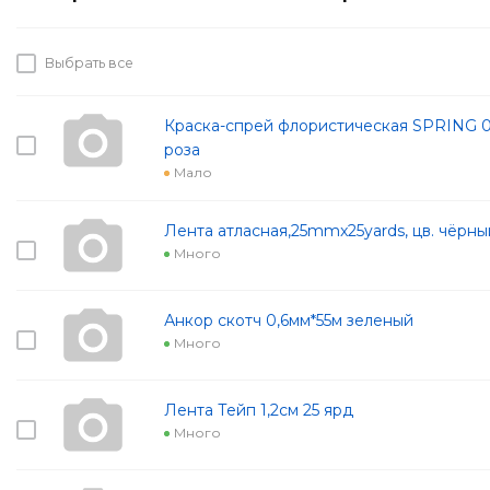
Выбрать все
Краска-спрей флористическая SPRING 0
роза
Мало
Лента атласная,25mmx25yards, цв. чёрны
Много
Анкор скотч 0,6мм*55м зеленый
Много
Лента Тейп 1,2см 25 ярд
Много