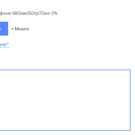
 фоне 680мм/60гр/10м± 5%
к
Много
вле?