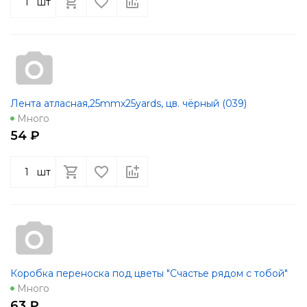
шт
Лента атласная,25mmx25yards, цв. чёрный (039)
Много
54 ₽
шт
Коробка переноска под цветы "Счастье рядом с тобой"
Много
63 ₽