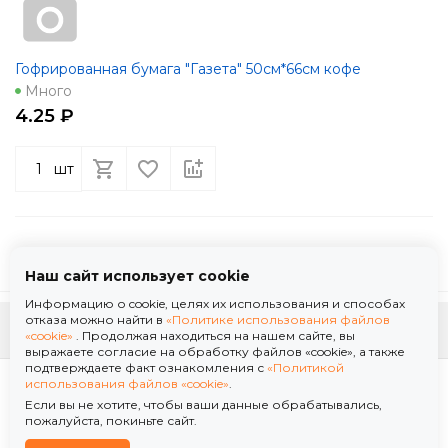
Гофрированная бумага "Газета" 50см*66см кофе
Много
4.25 ₽
шт
Наш сайт использует cookie
Информацию о cookie, целях их использования и способах
отказа можно найти в
«Политике использования файлов
К началу страницы
«cookie»
. Продолжая находиться на нашем сайте, вы
выражаете согласие на обработку файлов «cookie», а также
подтверждаете факт ознакомления с
«Политикой
Политика использования файлов «cookie»
использования файлов «cookie»
.
Политика обработки персональных данных
Если вы не хотите, чтобы ваши данные обрабатывались,
© 2026 ООО "Флор Мануфактура" .Все права защищены. Информация сайта защищена
пожалуйста, покиньте сайт.
законом об авторских правах.