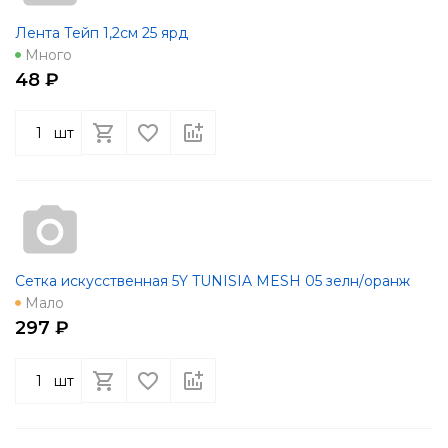
Лента Тейп 1,2см 25 ярд
Много
48 ₽
шт
Сетка искусственная 5Y TUNISIA MESH 05 зелн/оранж
Мало
297 ₽
шт