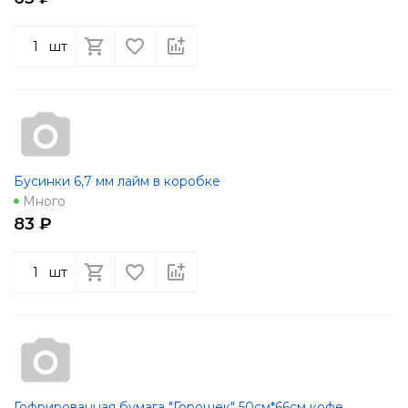
шт
Бусинки 6,7 мм лайм в коробке
Много
83 ₽
шт
Гофрированная бумага "Горошек" 50см*66см кофе