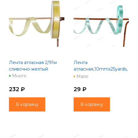
Лента атласная 2/91м
Лента
сливочно-желтый
атласная,10mmx25yards,
цв. аквамарин
Много
Мало
232 ₽
29 ₽
В корзину
В корзину