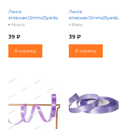
Лента
Лента
атласная,12mmx25yards,
атласная,12mmx25yards,
цв. красный
цв. кремовый
Много
Мало
39 ₽
39 ₽
В корзину
В корзину