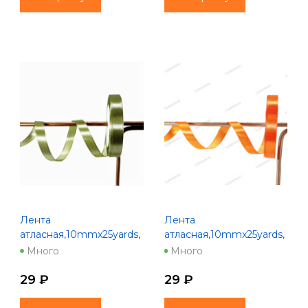
Лента
Лента
атласная,10mmx25yards,
атласная,10mmx25yards,
цв. оливковый
цв. оранжевый
Много
Много
29 ₽
29 ₽