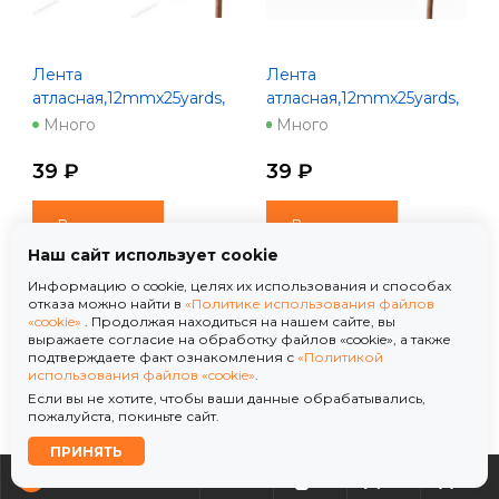
Лента
Лента
атласная,12mmx25yards,
атласная,12mmx25yards,
цв. лососевый
цв. малиновый
Много
Много
39 ₽
39 ₽
В корзину
В корзину
Наш сайт использует cookie
Информацию о cookie, целях их использования и способах
отказа можно найти в
«Политике использования файлов
«cookie»
. Продолжая находиться на нашем сайте, вы
выражаете согласие на обработку файлов «cookie», а также
подтверждаете факт ознакомления с
«Политикой
использования файлов «cookie»
.
Если вы не хотите, чтобы ваши данные обрабатывались,
пожалуйста, покиньте сайт.
ПРИНЯТЬ
0
0
0
0