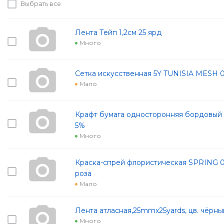
Выбрать все
Лента Тейп 1,2см 25 ярд
Много
Сетка искусственная 5Y TUNISIA MESH 
Мало
Крафт бумага односторонняя бордовый 7
5%
Много
Краска-спрей флористическая SPRING 0
роза
Мало
Лента атласная,25mmx25yards, цв. чёрны
Много