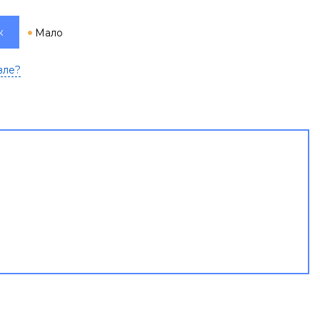
к
Мало
вле?