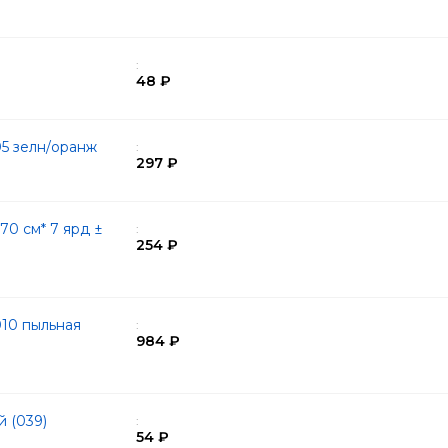
:
48 ₽
05 зелн/оранж
:
297 ₽
0 см* 7 ярд ±
:
254 ₽
10 пыльная
:
984 ₽
й (039)
:
54 ₽