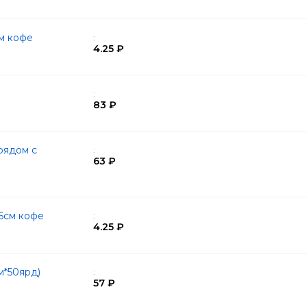
см кофе
:
4.25 ₽
:
83 ₽
рядом с
:
63 ₽
6см кофе
:
4.25 ₽
м*50ярд)
:
57 ₽