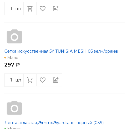
шт
Сетка искусственная 5Y TUNISIA MESH 05 зелн/оранж
Мало
297 ₽
шт
Лента атласная,25mmx25yards, цв. чёрный (039)
Много