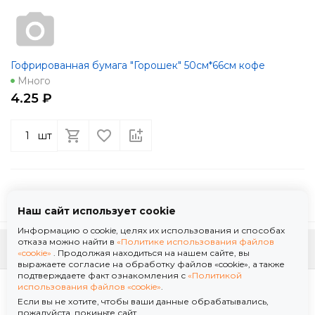
Гофрированная бумага "Горошек" 50см*66см кофе
Много
4.25 ₽
шт
Наш сайт использует cookie
Информацию о cookie, целях их использования и способах
отказа можно найти в
«Политике использования файлов
К началу страницы
«cookie»
. Продолжая находиться на нашем сайте, вы
выражаете согласие на обработку файлов «cookie», а также
подтверждаете факт ознакомления с
«Политикой
Политика использования файлов «cookie»
использования файлов «cookie»
.
Политика обработки персональных данных
Если вы не хотите, чтобы ваши данные обрабатывались,
© 2026 ООО "Флор Мануфактура" .Все права защищены. Информация сайта защищена
пожалуйста, покиньте сайт.