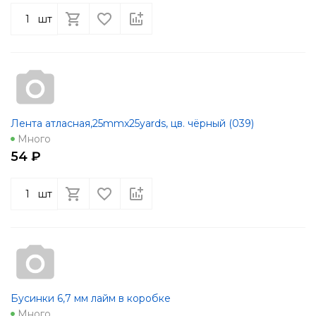
шт
Лента атласная,25mmx25yards, цв. чёрный (039)
Много
54 ₽
шт
Бусинки 6,7 мм лайм в коробке
Много