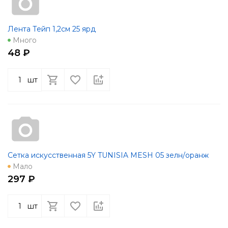
Лента Тейп 1,2см 25 ярд
Много
48 ₽
шт
Сетка искусственная 5Y TUNISIA MESH 05 зелн/оранж
Мало
297 ₽
шт