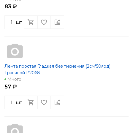
83 ₽
шт
Лента простая Гладкая без тиснения (2см*50ярд)
Травяной Р2068
Много
57 ₽
шт