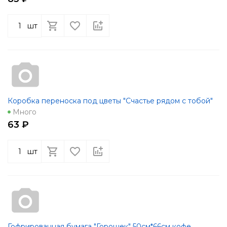
шт
Коробка переноска под цветы "Счастье рядом с тобой"
Много
63 ₽
шт
Гофрированная бумага "Горошек" 50см*66см кофе