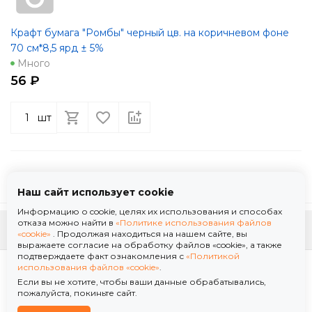
Крафт бумага "Ромбы" черный цв. на коричневом фоне
70 см*8,5 ярд ± 5%
Много
56 ₽
шт
Наш сайт использует cookie
Информацию о cookie, целях их использования и способах
отказа можно найти в
«Политике использования файлов
К началу страницы
«cookie»
. Продолжая находиться на нашем сайте, вы
выражаете согласие на обработку файлов «cookie», а также
подтверждаете факт ознакомления с
«Политикой
Политика использования файлов «cookie»
использования файлов «cookie»
.
Политика обработки персональных данных
Если вы не хотите, чтобы ваши данные обрабатывались,
© 2026 ООО "Флор Мануфактура" .Все права защищены. Информация сайта защищена
пожалуйста, покиньте сайт.
законом об авторских правах.