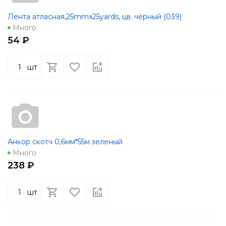
Лента атласная,25mmx25yards, цв. чёрный (039)
Много
54 ₽
шт
Анкор скотч 0,6мм*55м зеленый
Много
238 ₽
шт