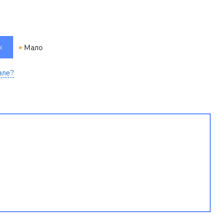
к
Мало
вле?