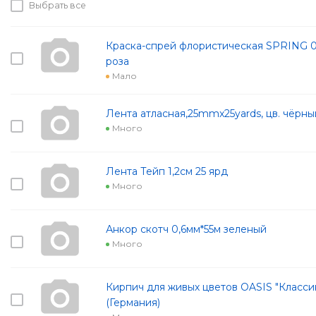
Выбрать все
Краска-спрей флористическая SPRING 0
роза
Мало
Лента атласная,25mmx25yards, цв. чёрны
Много
Лента Тейп 1,2см 25 ярд
Много
Анкор скотч 0,6мм*55м зеленый
Много
Кирпич для живых цветов OASIS "Классик"
(Германия)