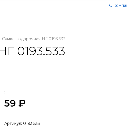
О компа
Сумка подарочная НГ 0193.533
Г 0193.533
:
59 ₽
Артикул:
0193.533