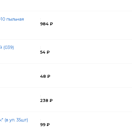
10 пыльная
:
984 ₽
й (039)
:
54 ₽
:
48 ₽
:
238 ₽
 (в уп. 35шт)
:
99 ₽