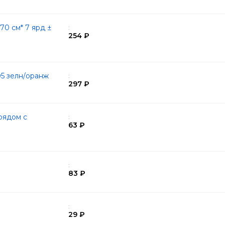
0 см* 7 ярд ±
:
254 ₽
05 зелн/оранж
:
297 ₽
рядом с
:
63 ₽
:
83 ₽
:
29 ₽