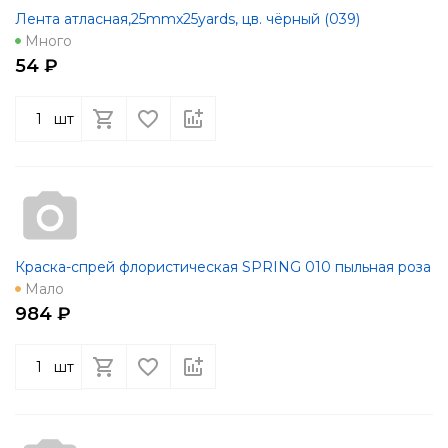
Лента атласная,25mmx25yards, цв. чёрный (039)
Много
54 ₽
шт
Краска-спрей флористическая SPRING 010 пыльная роза
Мало
984 ₽
шт