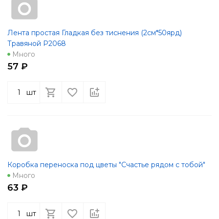
Лента простая Гладкая без тиснения (2см*50ярд)
Травяной Р2068
Много
57 ₽
шт
Коробка переноска под цветы "Счастье рядом с тобой"
Много
63 ₽
шт