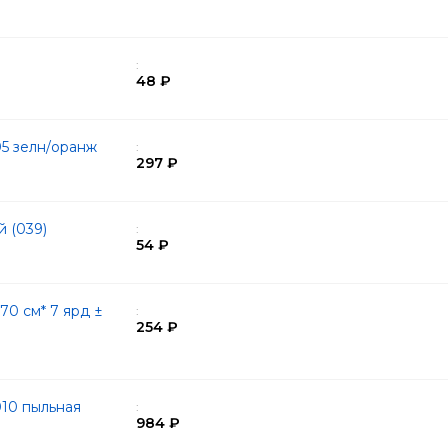
:
48 ₽
05 зелн/оранж
:
297 ₽
й (039)
:
54 ₽
0 см* 7 ярд ±
:
254 ₽
10 пыльная
:
984 ₽