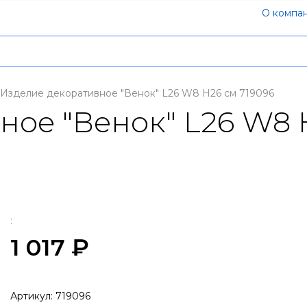
О компа
Изделие декоративное "Венок" L26 W8 H26 см 719096
ое "Венок" L26 W8 
:
1 017 ₽
Артикул:
719096