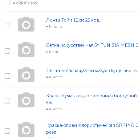
Выбрать все
Лента Тейп 1,2см 25 ярд
Много
Сетка искусственная 5Y TUNISIA MESH 
Мало
Лента атласная,25mmx25yards, цв. чёрны
Много
Крафт бумага односторонняя бордовый 7
5%
Много
Краска-спрей флористическая SPRING 0
роза