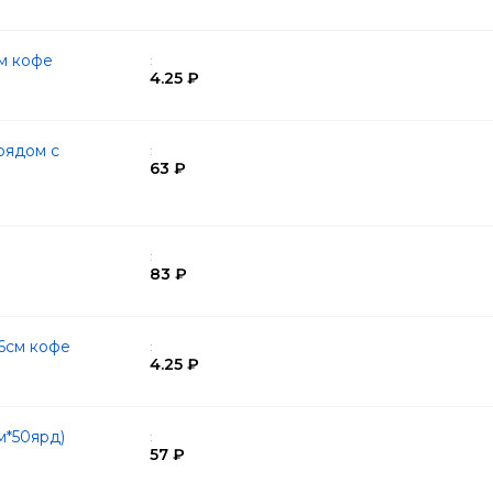
см кофе
:
4.25 ₽
рядом с
:
63 ₽
:
83 ₽
6см кофе
:
4.25 ₽
м*50ярд)
:
57 ₽