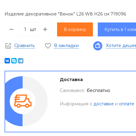
Изделие декоративное "Венок" L26 W8 H26 см 719096
шт
В корзину
Купить в 1 кли
Сравнить
В закладки
Хотите деше
Доставка
Самовывоз:
бесплатно
Информация о
доставке
и
оплате