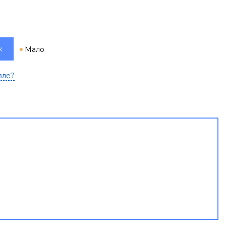
к
Мало
вле?