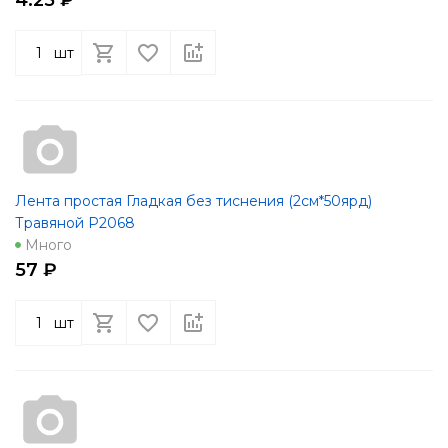
шт
Лента простая Гладкая без тиснения (2см*50ярд)
Травяной Р2068
Много
57 ₽
шт