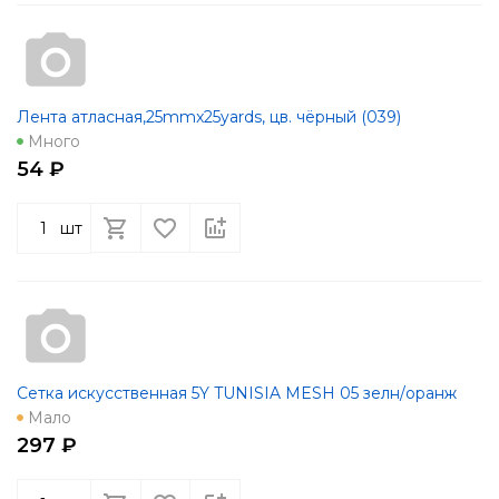
Лента атласная,25mmx25yards, цв. чёрный (039)
Много
54 ₽
шт
Сетка искусственная 5Y TUNISIA MESH 05 зелн/оранж
Мало
297 ₽