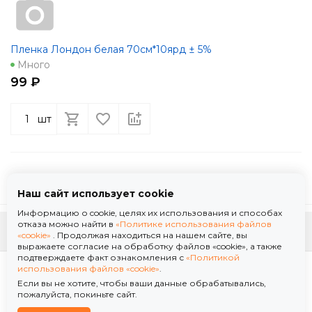
Пленка Лондон белая 70см*10ярд ± 5%
Много
99 ₽
шт
Наш сайт использует cookie
Информацию о cookie, целях их использования и способах
отказа можно найти в
«Политике использования файлов
К началу страницы
«cookie»
. Продолжая находиться на нашем сайте, вы
выражаете согласие на обработку файлов «cookie», а также
подтверждаете факт ознакомления с
«Политикой
Политика использования файлов «cookie»
использования файлов «cookie»
.
Политика обработки персональных данных
Если вы не хотите, чтобы ваши данные обрабатывались,
© 2026 ООО "Флор Мануфактура" .Все права защищены. Информация сайта защищена
пожалуйста, покиньте сайт.
законом об авторских правах.