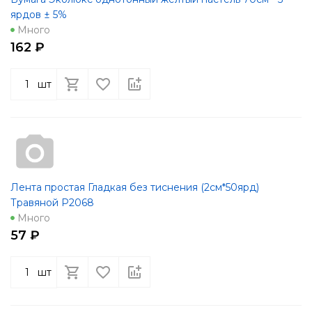
ярдов ± 5%
Много
162 ₽
шт
Лента простая Гладкая без тиснения (2см*50ярд)
Травяной Р2068
Много
57 ₽
шт