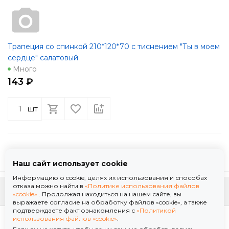
Трапеция со спинкой 210*120*70 с тиснением "Ты в моем
сердце" салатовый
Много
143 ₽
шт
Наш сайт использует cookie
Информацию о cookie, целях их использования и способах
отказа можно найти в
«Политике использования файлов
К началу страницы
«cookie»
. Продолжая находиться на нашем сайте, вы
выражаете согласие на обработку файлов «cookie», а также
подтверждаете факт ознакомления с
«Политикой
Политика использования файлов «cookie»
использования файлов «cookie»
.
Политика обработки персональных данных