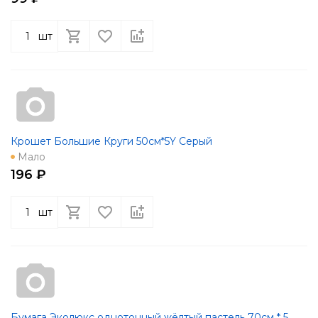
шт
Крошет Большие Круги 50см*5Y Серый
Мало
196 ₽
шт
Бумага Эколюкс однотонный жёлтый пастель 70см * 5