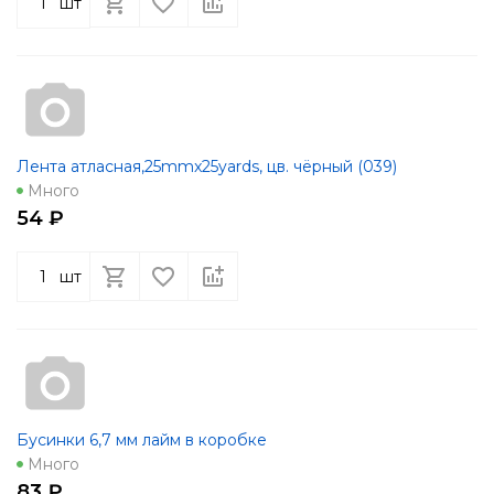
шт
Лента атласная,25mmx25yards, цв. чёрный (039)
Много
54 ₽
шт
Бусинки 6,7 мм лайм в коробке
Много
83 ₽