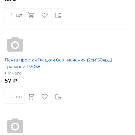
шт
Лента простая Гладкая без тиснения (2см*50ярд)
Травяной Р2068
Много
57 ₽
шт