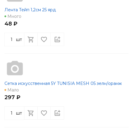
Лента Тейп 1,2см 25 ярд
Много
48 ₽
шт
Сетка искусственная 5Y TUNISIA MESH 05 зелн/оранж
Мало
297 ₽
шт