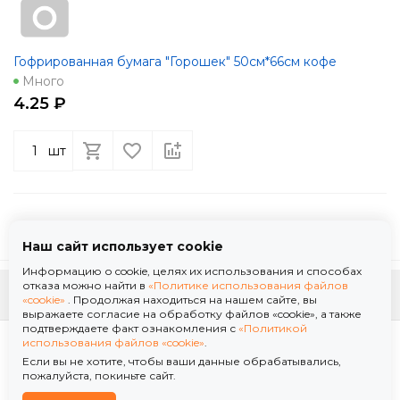
Гофрированная бумага "Горошек" 50см*66см кофе
Много
4.25 ₽
шт
Наш сайт использует cookie
Информацию о cookie, целях их использования и способах
отказа можно найти в
«Политике использования файлов
К началу страницы
«cookie»
. Продолжая находиться на нашем сайте, вы
выражаете согласие на обработку файлов «cookie», а также
подтверждаете факт ознакомления с
«Политикой
Политика использования файлов «cookie»
использования файлов «cookie»
.
Политика обработки персональных данных
Если вы не хотите, чтобы ваши данные обрабатывались,
© 2026 ООО "Флор Мануфактура" .Все права защищены. Информация сайта защищена
пожалуйста, покиньте сайт.
законом об авторских правах.